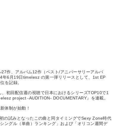
ングル27作、アルバム12作（ベスト/アニバーサリーアルバ
月19日timelesz の第一弾リリースとして、1st EP
グ1位を記録。
がスタートし、初回配信週の視聴で日本におけるシリーズTOP10で1
ject -AUDITION- DOCUMENTARY』を連載。
z新体制が始動！
プ初の試みとなったこの曲と同タイミングでSexy Zone時代
ルシングル（単曲）ランキング」および「オリコン週間デ