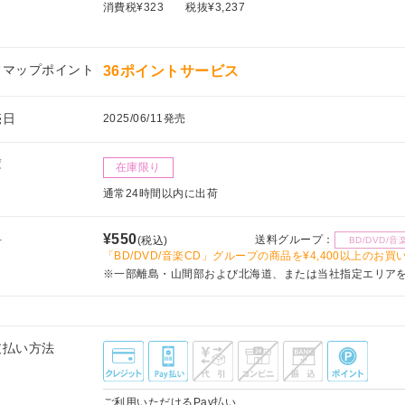
消費税¥323
税抜¥3,237
フマップポイント
36ポイントサービス
売日
2025/06/11発売
庫
在庫限り
通常24時間以内に出荷
料
¥550
送料グループ：
(税込)
BD/DVD/音
「BD/DVD/音楽CD」グループの商品を¥4,400以上のお
※一部離島・山間部および北海道、または当社指定エリア
支払い方法
ご利用いただけるPay払い