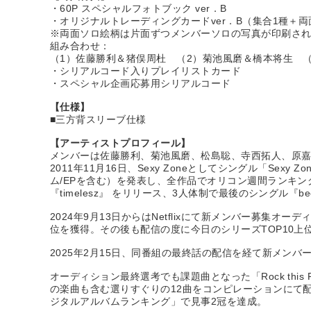
・60P スペシャルフォトブック ver．B
・オリジナルトレーディングカードver．B（集合1種＋
※両面ソロ絵柄は片面ずつメンバーソロの写真が印刷さ
組み合わせ：
（1）佐藤勝利＆猪俣周杜 （2）菊池風磨＆橋本将生 
・シリアルコード入りプレイリストカード
・スペシャル企画応募用シリアルコード
【仕様】
■三方背スリーブ仕様
【アーティストプロフィール】
メンバーは佐藤勝利、菊池風磨、松島聡、寺西拓人、原
2011年11月16日、Sexy Zoneとしてシングル「S
ム/EPを含む）を発表し、全作品でオリコン週間ランキング1位を記
『timelesz』 をリリース、3人体制で最後のシングル『b
2024年9月13日からはNetflixにて新メンバー募集オーディ
位を獲得。その後も配信の度に今日のシリーズTOP10上位を獲得す
2025年2月15日、同番組の最終話の配信を経て新メンバ
オーディション最終選考でも課題曲となった「Rock this
の楽曲も含む選りすぐりの12曲をコンピレーションにて
ジタルアルバムランキング」で見事2冠を達成。