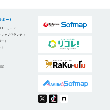
サポート
LUBカード
フマップワランティ
ポート
ート
ト
9
設置