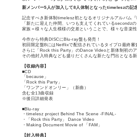
新メンバー5人が加入して8人体制となったtimeleszの
記念すべき新体制timelesz初となるオリジナルアルバム
「新たに迎えた仲間、いつも支えてくれているsecondz
家族＝様々な人生模様の交差ということで、様々な音楽性や
今作から特典DISCにBlu-ray盤も発売！
初回限定盤BにはNetflixで配信されているタイプロ最
さらに「Rock this Party」のDance Videoと
その他封入特典なども盛りだくさんな新たな門出となる新体
【収録内容】
■CD
「because」
「Rock this Party」
「ワンアンドオンリー」（新曲）
含む全13曲収録
※後日詳細発表
■Blu-ray
・timelesz project Behind The Scene -FINAL-
・「Rock this Party」 Dance Video
・Making Document Movie of 「FAM」
【封入特典】