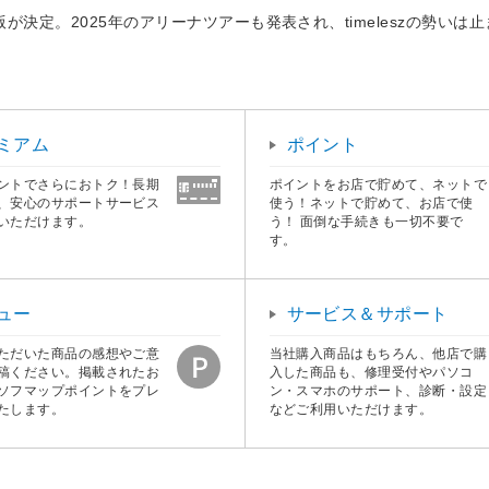
版が決定。2025年のアリーナツアーも発表され、timeleszの勢いは
ミアム
ポイント
ントでさらにおトク！長期
ポイントをお店で貯めて、ネットで
、安心のサポートサービス
使う！ネットで貯めて、お店で使
いただけます。
う！ 面倒な手続きも一切不要で
す。
ュー
サービス＆サポート
ただいた商品の感想やご意
当社購入商品はもちろん、他店で購
稿ください。掲載されたお
入した商品も、修理受付やパソコ
ソフマップポイントをプレ
ン・スマホのサポート、診断・設定
たします。
などご利用いただけます。