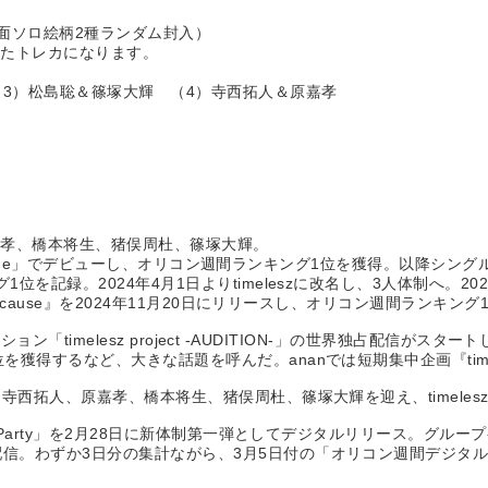
両面ソロ絵柄2種ランダム封入）
れたトレカになります。
（3）松島聡＆篠塚大輝 （4）寺西拓人＆原嘉孝
嘉孝、橋本将生、猪俣周杜、篠塚大輝。
exy Zone」でデビューし、オリコン週間ランキング1位を獲得。以降シ
録。2024年4月1日よりtimeleszに改名し、3人体制へ。2024年6
ecause』を2024年11月20日にリリースし、オリコン週間ランキン
ション「timelesz project -AUDITION-」の世界独占配信
るなど、大きな話題を呼んだ。ananでは短期集中企画『timelesz pro
ー寺西拓人、原嘉孝、橋本将生、猪俣周杜、篠塚大輝を迎え、timeles
 Party」を2月28日に新体制第一弾としてデジタルリリース。グルー
配信。わずか3日分の集計ながら、3月5日付の「オリコン週間デジタ