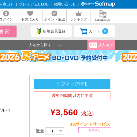
人窓口）
|
プレミアムCLUB
|
お問い合わせ
|
ログイン
お気に入り
ポイント確認
ランキング
Language
新規会員登録
カート
0
人名から探す
成人向け
R18
ソフマップ特価
通常24時間以内に出荷
アルバ
¥3,560
(税込)
36ポイントサービス
在庫限り
数量