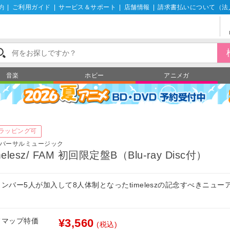
約
|
ご利用ガイド
|
サービス＆サポート
|
店舗情報
|
請求書払いについて（法
音楽
ホビー
アニメガ
ラッピング可
バーサルミュージック
melesz/ FAM 初回限定盤B（Blu-ray Disc付）
ンバー5人が加入して8人体制となったtimeleszの記念すべきニュー
！
フマップ特価
¥3,560
(税込)