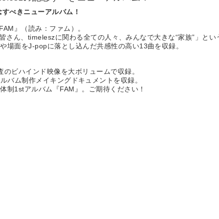
記念すべきニューアルバム！
『FAM』（読み：ファム）。
の皆さん、timeleszに関わる全ての人々、みんなで大きな“家族”」
場面をJ-popに落とし込んだ共感性の高い13曲を収録。
終審査のビハインド映像を大ボリュームで収録。
新体制初のアルバム制作メイキングドキュメントを収録。
制1stアルバム『FAM』。ご期待ください！