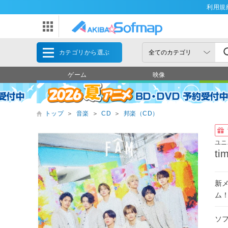
利用規
カテゴリから選ぶ
ゲーム
映像
トップ
＞
音楽
＞
CD
＞
邦楽（CD）
ユニ
ti
新メ
ム
ソ