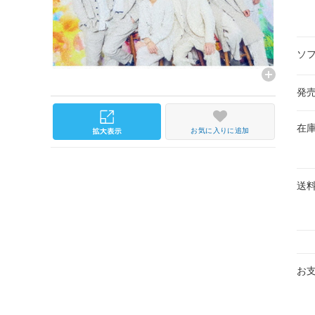
ソ
発
在
お気に入りに追加
送
お