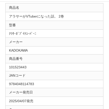
商品名
アラサーがVTuberになった話。 2巻
型番
ｱﾗｻｰｶﾞﾌﾞｲﾁﾕｰﾊﾞｰﾆ
メーカー
KADOKAWA
商品番号
101523443
JANコード
9784048114783
メーカー発売日
2025/04/07発売