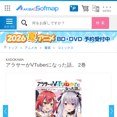
トップ
＞
アニメガ
＞
書籍
＞
コミックス
KADOKAWA
アラサーがVTuberになった話。 2巻