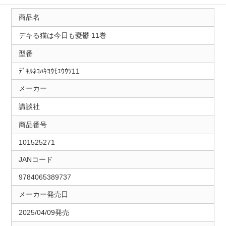
商品名
デキる猫は今日も憂鬱 11巻
型番
ﾃﾞｷﾙﾈｺﾊｷﾖｳﾓﾕｳｳﾂ11
メーカー
講談社
商品番号
101525271
JANコード
9784065389737
メーカー発売日
2025/04/09発売