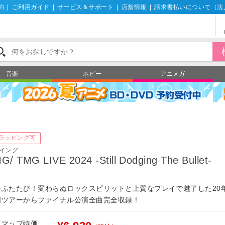
約
|
ご利用ガイド
|
サービス＆サポート
|
店舗情報
|
請求書払いについて（法
音楽
ホビー
アニメガ
ラッピング可
イング
G/ TMG LIVE 2024 -Still Dodging The Bullet-
狂ふたたび！変わらぬロックスピリットと上質なプレイで魅了した20
国ツアーからファイナル公演全曲完全収録！
フマップ特価