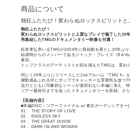
商品について
熱狂ふたたび！変わらぬロックスピリットと
熱狂ふたたび！
変わらぬロックスピリットと上質なプレイで魅了した20
再集結したTMGのドキュメンタリー映像も付属！
松本孝弘率いるTMGが2024年に再始動を果たし20年ぶ
結成時からのメンバーであるジャック・ブレイズ（B＆Vo/Nigh
参加。
トップクラスのアーティストが顔を揃えたTMGは、変わ
同じく20年ぶりにリリースした2ndアルバム『TMG 
躍動感あふれる中にポップでキャッチーな雰囲気を放つTM
迫力とともに印象的なシーンが途切れない本編に加え、特典
ツアー最終日までを追ったドキュメンタリーを収録。さら
【収録内容】
■本編DISC：ツアーファイナル at 東京ガーデンシアター[1
01． THE STORY OF LOVE
02． ENDLESS SKY
03． THE GREAT DIVIDE
04． DARK ISLAND WOMAN