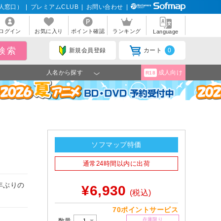
人窓口）
|
プレミアムCLUB
|
お問い合わせ
|
ログイン
お気に入り
ポイント確認
ランキング
Language
新規会員登録
カート
0
人名から探す
成人向け
R18
ソフマップ特価
通常24時間以内に出荷
年ぶりの
¥6,930
(税込)
70ポイントサービス
在庫限り
数量