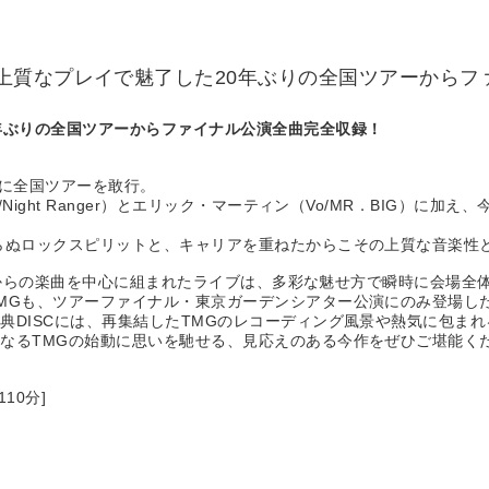
上質なプレイで魅了した20年ぶりの全国ツアーからフ
年ぶりの全国ツアーからファイナル公演全曲完全収録！
りに全国ツアーを敢行。
t Ranger）とエリック・マーティン（Vo/MR．BIG）に加え、今回は
らぬロックスピリットと、キャリアを重ねたからこその上質な音楽性
II』からの楽曲を中心に組まれたライブは、多彩な魅せ方で瞬時に会場
Gも、ツアーファイナル・東京ガーデンシアター公演にのみ登場したB
DISCには、再集結したTMGのレコーディング風景や熱気に包まれる
なるTMGの始動に思いを馳せる、見応えのある今作をぜひご堪能く
10分]