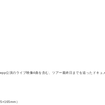
epp公演のライブ映像4曲を含む、ツアー最終日までを追ったドキュ
×165mm）