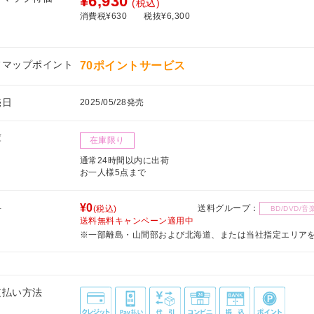
¥6,930
(税込)
消費税¥630
税抜¥6,300
フマップポイント
70ポイントサービス
売日
2025/05/28発売
庫
在庫限り
通常24時間以内に出荷
お一人様5点まで
料
¥0
送料グループ：
(税込)
BD/DVD/音
送料無料キャンペーン適用中
※一部離島・山間部および北海道、または当社指定エリア
支払い方法