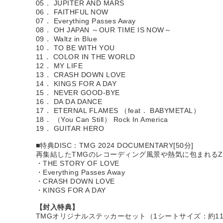
05． JUPITER AND MARS
06． FAITHFUL NOW
07． Everything Passes Away
08． OH JAPAN ～OUR TIME IS NOW～
09． Waltz in Blue
10． TO BE WITH YOU
11． COLOR IN THE WORLD
12． MY LIFE
13． CRASH DOWN LOVE
14． KINGS FOR A DAY
15． NEVER GOOD-BYE
16． DA DA DANCE
17． ETERNAL FLAMES （feat． BABYMETAL）
18． （You Can Still） Rock In America
19． GUITAR HERO
■特典DISC：TMG 2024 DOCUMENTARY[50分]
再集結したTMGのレコーディング風景や熱気に包まれるZ
・THE STORY OF LOVE
・Everything Passes Away
・CRASH DOWN LOVE
・KINGS FOR A DAY
【封入特典】
TMGオリジナルステッカーセット（1シートサイズ：約115