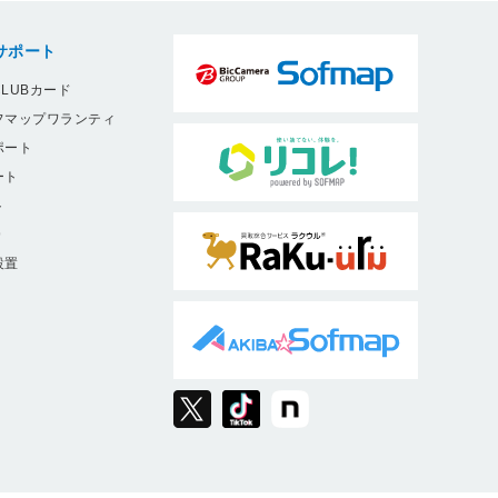
サポート
LUBカード
フマップワランティ
ポート
ート
ト
9
設置