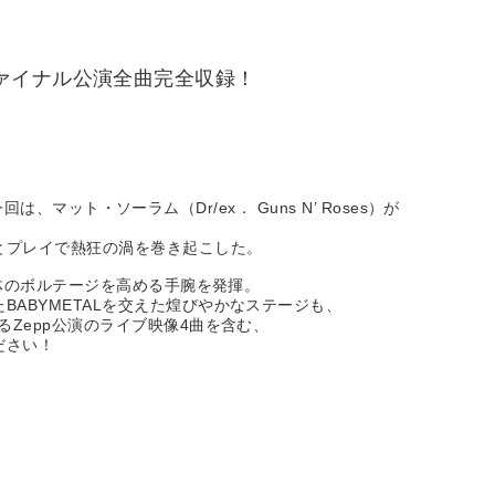
ァイナル公演全曲完全収録！
、マット・ソーラム（Dr/ex． Guns N’ Roses）が
とプレイで熱狂の渦を巻き起こした。
全体のボルテージを高める手腕を発揮。
ABYMETALを交えた煌びやかなステージも、
Zepp公演のライブ映像4曲を含む、
ださい！