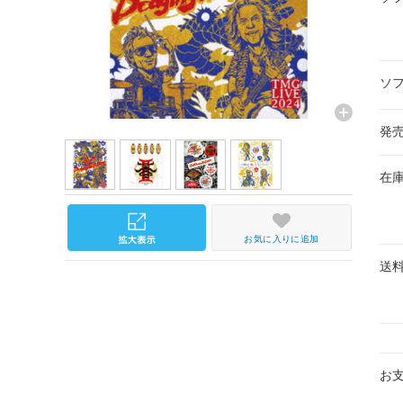
ソ
発
在
お気に入りに追加
送
お