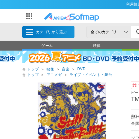
利用規
カテゴリから選ぶ
ゲーム
映像
DVD
トップ
＞
映像
＞
音楽
＞
トップ
＞
アニメガ
＞
ライブ・イベント・舞台
ビー
TM
熱
全
ソ