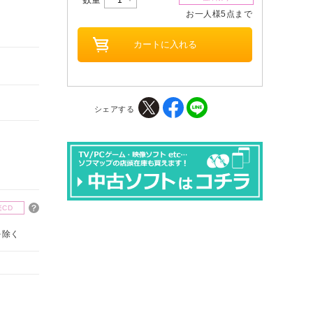
お一人様5点まで
シェアする
楽CD
を除く