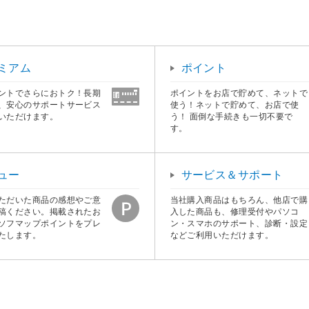
ミアム
ポイント
ントでさらにおトク！長期
ポイントをお店で貯めて、ネットで
、安心のサポートサービス
使う！ネットで貯めて、お店で使
いただけます。
う！ 面倒な手続きも一切不要で
す。
ュー
サービス＆サポート
ただいた商品の感想やご意
当社購入商品はもちろん、他店で購
稿ください。掲載されたお
入した商品も、修理受付やパソコ
ソフマップポイントをプレ
ン・スマホのサポート、診断・設定
たします。
などご利用いただけます。