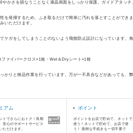
さ、鮮やかさを損なうことなく液晶画面をしっかり保護。ガイドアタッ
油性を発揮するため、ふき取るだけで簡単に汚れを落とすことができ
しみいただけます。
ってケガをしてしまうことのないよう飛散防止設計になっています。
ァイバークロス×1枚・Wet＆Dryシート×1枚
しっかりと検品作業を行っています。万が一不具合などがあっても、
ミアム
ポイント
ントでさらにおトク！長期
ポイントをお店で貯めて、ネットで
、安心のサポートサービス
使う！ネットで貯めて、お店で使
いただけます。
う！ 面倒な手続きも一切不要で