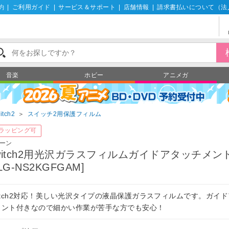
約
|
ご利用ガイド
|
サービス＆サポート
|
店舗情報
|
請求書払いについて（法
音楽
ホビー
アニメガ
itch2
＞
スイッチ2用保護フィルム
ラッピング可
ーン
witch2用光沢ガラスフィルムガイドアタッチメン
LG-NS2KGFGAM]
witch2対応！美しい光沢タイプの液晶保護ガラスフィルムです。ガイ
メント付きなので細かい作業が苦手な方でも安心！