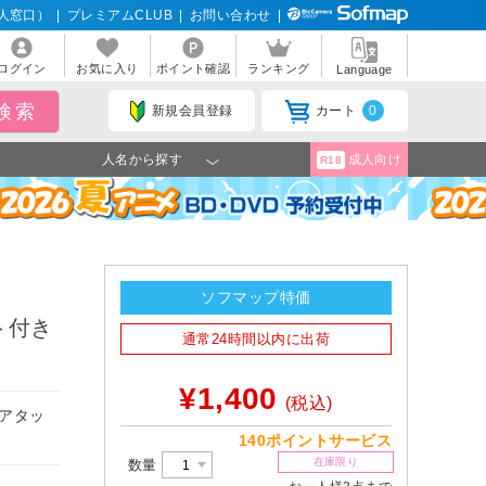
人窓口）
|
プレミアムCLUB
|
お問い合わせ
|
ログイン
お気に入り
ポイント確認
ランキング
Language
新規会員登録
カート
0
人名から探す
成人向け
R18
ソフマップ特価
ト付き
通常24時間以内に出荷
¥1,400
(税込)
ドアタッ
140ポイントサービス
在庫限り
数量