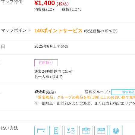
フマップ特価
¥1,400
(税込)
消費税¥127
税抜¥1,273
フマップポイント
140ポイントサービス
(税込価格の10％分)
売日
2025年6月上旬発売
庫
在庫限り
通常24時間以内に出荷
お一人様3点まで
料
¥550
送料グループ：
(税込)
通常商品
「通常商品」グループの商品を¥3,300以上のお買い物で無
※一部離島・山間部および北海道、または当社指定エリア
支払い方法