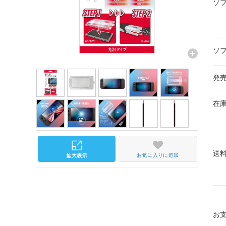
ソ
ソ
発
在
送
お気に入りに追加
お