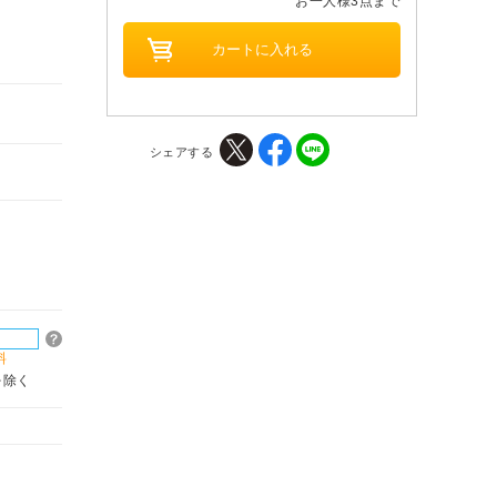
お一人様3点まで
シェアする
料
を除く