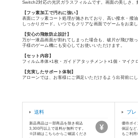
Switch2対応の光沢ガラスフィルムです。画面の美し
【フッ素加工で汚れに強い】
表面にフッ素コート処理が施されており、高い撥水・撥
しっかりガード。いつでもクリアな画面でゲームをお楽
【安心の飛散防止設計】
万が一液晶画面が割れてしまった場合も、破片が飛び散
子様のゲーム機にも安心してお使いいただけます。
【セット内容】
フィルム本体×1枚・ガイドアタッチメント×1個・マイクロフ
【充実したサポート体制】
アローンでは、お客様にご満足いただけるよう出荷前に
送料
プレ
新品商品は一部商品を除き税込
優待ポイ
3,300円以上で送料が無料です。
保証など
※詳細はこちらからご確認くださ
もご利用