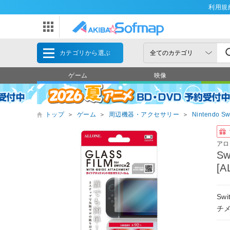
利用規
カテゴリから選ぶ
ゲーム
映像
トップ
＞
ゲーム
＞
周辺機器・アクセサリー
＞
Nintendo Sw
アロ
S
[A
S
チ