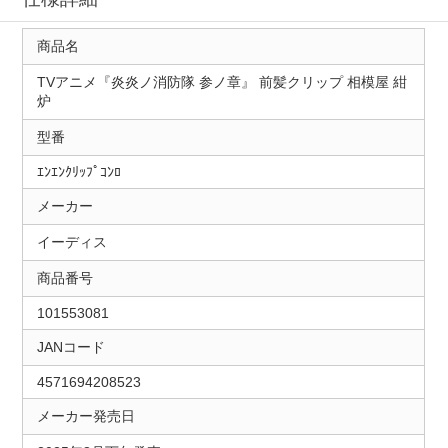
商品名
TVアニメ『炎炎ノ消防隊 参ノ章』 前髪クリップ 相模屋 紺
炉
型番
ｴﾝｴﾝｸﾘｯﾌﾟｺﾝﾛ
メーカー
イーディス
商品番号
101553081
JANコード
4571694208523
メーカー発売日