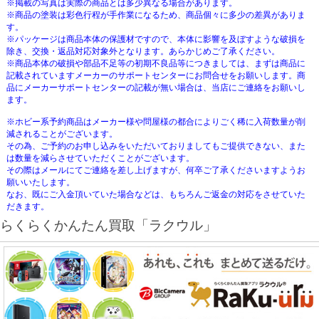
※掲載の写真は実際の商品とは多少異なる場合があります。
※商品の塗装は彩色行程が手作業になるため、商品個々に多少の差異がありま
す。
※パッケージは商品本体の保護材ですので、本体に影響を及ぼすような破損を
除き、交換・返品対応対象外となります。あらかじめご了承ください。
※商品本体の破損や部品不足等の初期不良品等につきましては、まずは商品に
記載されていますメーカーのサポートセンターにお問合せをお願いします。商
品にメーカーサポートセンターの記載が無い場合は、当店にご連絡をお願いし
ます。
※ホビー系予約商品はメーカー様や問屋様の都合によりごく稀に入荷数量が削
減されることがございます。
その為、ご予約のお申し込みをいただいておりましてもご提供できない、また
は数量を減らさせていただくことがございます。
その際はメールにてご連絡を差し上げますが、何卒ご了承くださいますようお
願いいたします。
なお、既にご入金頂いていた場合などは、もちろんご返金の対応をさせていた
だきます。
らくらくかんたん買取「ラクウル」