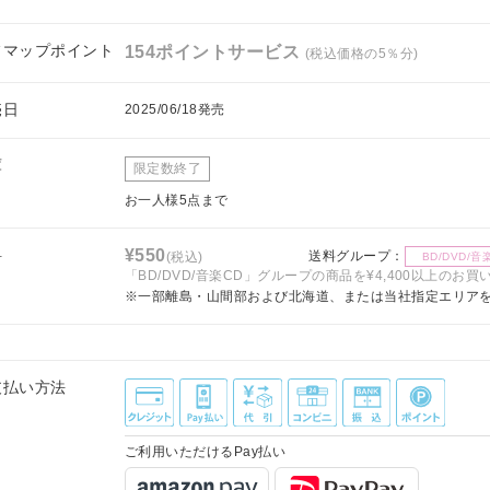
フマップポイント
154ポイントサービス
(税込価格の5％分)
売日
2025/06/18発売
庫
限定数終了
お一人様5点まで
料
¥550
送料グループ：
(税込)
BD/DVD/音
「BD/DVD/音楽CD」グループの商品を¥4,400以上のお
※一部離島・山間部および北海道、または当社指定エリア
支払い方法
ご利用いただけるPay払い