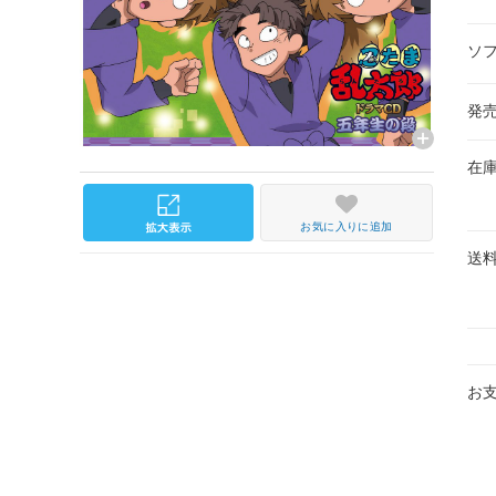
ソ
発
在
お気に入りに追加
送
お