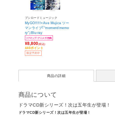
ブシロードミュージック
MyGO!!!!!×Ave Mujica ツー
マンライブ｢“moment/memo
ry”｣Blu-ray
ソフマップ・アニメガ特典
¥8,800
(税込)
440ポイント
限定予約中
商品の詳細
商品について
ドラマCD新シリーズ！次は五年生が登場！
ドラマCD新シリーズ！次は五年生が登場！