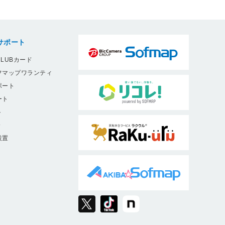
サポート
LUBカード
フマップワランティ
ポート
ート
ト
9
設置