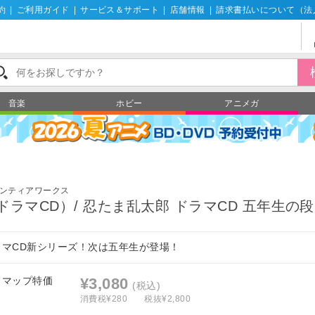
約
|
ご利用ガイド
|
サービス＆サポート
|
店舗情報
|
請求書払いについて（法
音楽
ホビー
アニメガ
ンティアワークス
ドラマCD）/ 忍たま乱太郎 ドラマCD 五年生の段
ラマCD新シリーズ！次は五年生が登場！
フマップ特価
¥3,080
(税込)
消費税¥280
税抜¥2,800