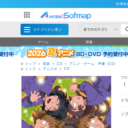
利用規
カテゴリから選ぶ
ゲーム
映像
トップ
＞
音楽
＞
CD
＞
アニメ・ゲーム・声優（CD）
CD
トップ
＞
アニメガ
＞
フロ
（
ド
ソ