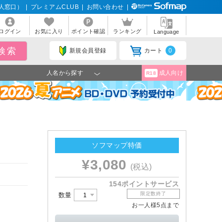
人窓口）
|
プレミアムCLUB
|
お問い合わせ
|
ログイン
お気に入り
ポイント確認
ランキング
Language
新規会員登録
カート
0
人名から探す
成人向け
R18
ソフマップ特価
¥3,080
(税込)
154ポイントサービス
限定数終了
数量
お一人様5点まで