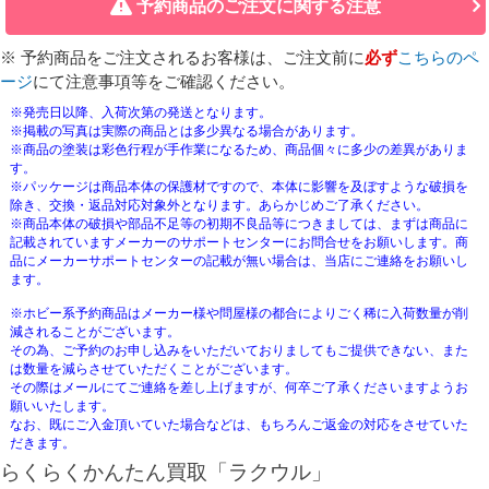
予約商品のご注文に関する注意
※ 予約商品をご注文されるお客様は、ご注文前に
必ず
こちらのペ
ージ
にて注意事項等をご確認ください。
※発売日以降、入荷次第の発送となります。
※掲載の写真は実際の商品とは多少異なる場合があります。
※商品の塗装は彩色行程が手作業になるため、商品個々に多少の差異がありま
す。
※パッケージは商品本体の保護材ですので、本体に影響を及ぼすような破損を
除き、交換・返品対応対象外となります。あらかじめご了承ください。
※商品本体の破損や部品不足等の初期不良品等につきましては、まずは商品に
記載されていますメーカーのサポートセンターにお問合せをお願いします。商
品にメーカーサポートセンターの記載が無い場合は、当店にご連絡をお願いし
ます。
※ホビー系予約商品はメーカー様や問屋様の都合によりごく稀に入荷数量が削
減されることがございます。
その為、ご予約のお申し込みをいただいておりましてもご提供できない、また
は数量を減らさせていただくことがございます。
その際はメールにてご連絡を差し上げますが、何卒ご了承くださいますようお
願いいたします。
なお、既にご入金頂いていた場合などは、もちろんご返金の対応をさせていた
だきます。
らくらくかんたん買取「ラクウル」