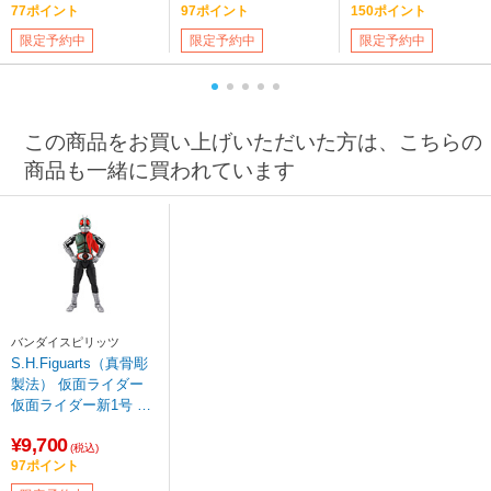
77ポイント
97ポイント
150ポイント
限定予約中
限定予約中
限定予約中
この商品をお買い上げいただいた方は、こちらの
商品も一緒に買われています
バンダイスピリッツ
S.H.Figuarts（真骨彫
製法） 仮面ライダー
仮面ライダー新1号 栄
光の昭和ライダーエデ
¥9,700
ィション
(税込)
97ポイント