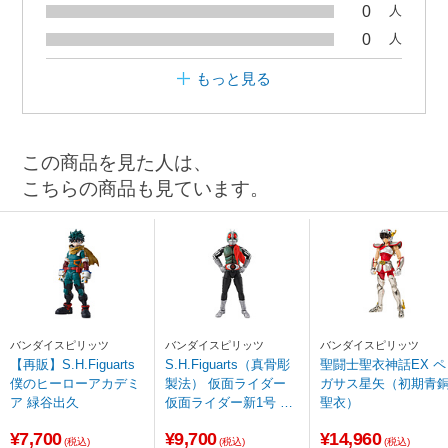
0
人
0
人
もっと見る
この商品を見た人は、
こちらの商品も見ています。
バンダイスピリッツ
バンダイスピリッツ
バンダイスピリッツ
【再販】S.H.Figuarts
S.H.Figuarts（真骨彫
聖闘士聖衣神話EX ペ
僕のヒーローアカデミ
製法） 仮面ライダー
ガサス星矢（初期青
ア 緑谷出久
仮面ライダー新1号 栄
聖衣）
光の昭和ライダーエデ
¥7,700
¥9,700
¥14,960
ィション
(税込)
(税込)
(税込)