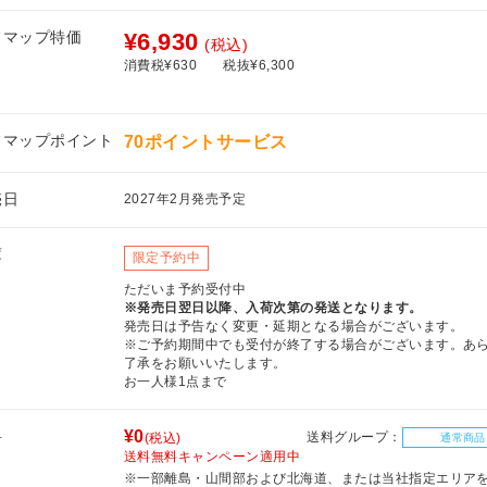
フマップ特価
¥6,930
(税込)
消費税¥630
税抜¥6,300
フマップポイント
70ポイントサービス
売日
2027年2月発売予定
庫
限定予約中
ただいま予約受付中
※発売日翌日以降、入荷次第の発送となります。
発売日は予告なく変更・延期となる場合がございます。
※ご予約期間中でも受付が終了する場合がございます。あ
了承をお願いいたします。
お一人様1点まで
料
¥0
送料グループ：
(税込)
通常商品
送料無料キャンペーン適用中
※一部離島・山間部および北海道、または当社指定エリア