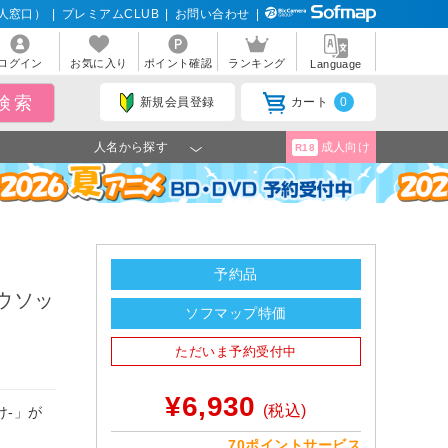
人窓口）
|
プレミアムCLUB
|
お問い合わせ
|
ログイン
お気に入り
ポイント確認
ランキング
Language
新規会員登録
カート
0
人名から探す
成人向け
R18
予約品
 ウソッ
ソフマップ特価
ただいま予約受付中
¥6,930
(税込)
け-」が
70ポイントサービス