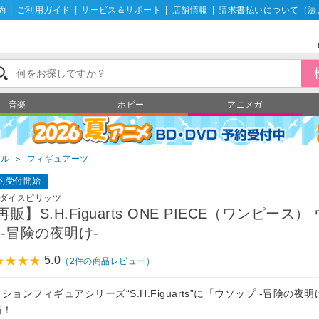
約
|
ご利用ガイド
|
サービス＆サポート
|
店舗情報
|
請求書払いについて（法
音楽
ホビー
アニメガ
ール
＞
フィギュアーツ
約受付開始
ダイスピリッツ
再販】S.H.Figuarts ONE PIECE（ワンピース）
 -冒険の夜明け-
5.0
（2件の商品レビュー）
ションフィギュアシリーズ“S.H.Figuarts”に「ウソップ -冒険の夜明
場！