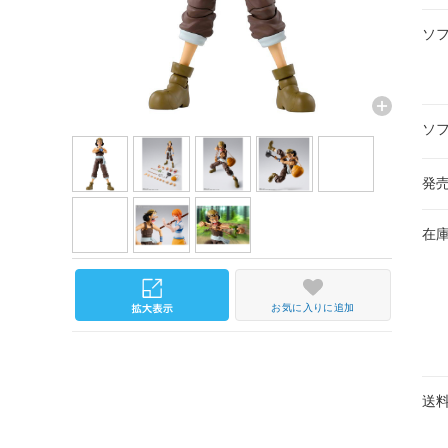
ソ
ソ
発
在
お気に入りに追加
送