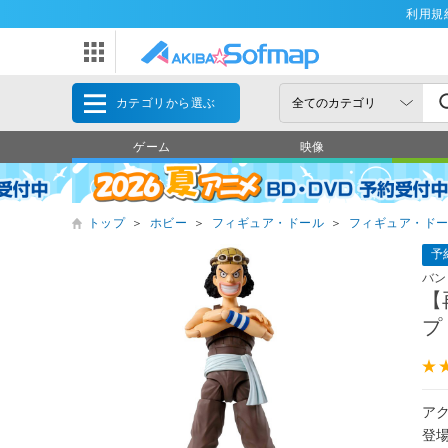
利用規
カテゴリから選ぶ
ゲーム
映像
トップ
＞
ホビー
＞
フィギュア・ドール
＞
フィギュア・ド
予
バン
【
プ
アク
登