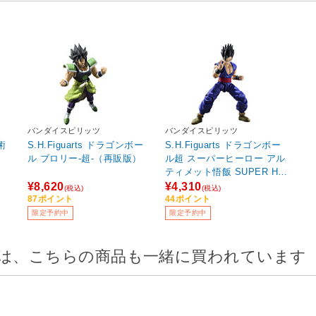
バンダイスピリッツ
バンダイスピリッツ
術
S.H.Figuarts ドラゴンボー
S.H.Figuarts ドラゴンボー
ル ブロリー-超-（再販版）
ル超 スーパーヒーロー アル
ティメット悟飯 SUPER HE
RO（再販版）
¥8,620
¥4,310
(税込)
(税込)
87ポイント
44ポイント
限定予約中
限定予約中
は、こちらの商品も一緒に買われています