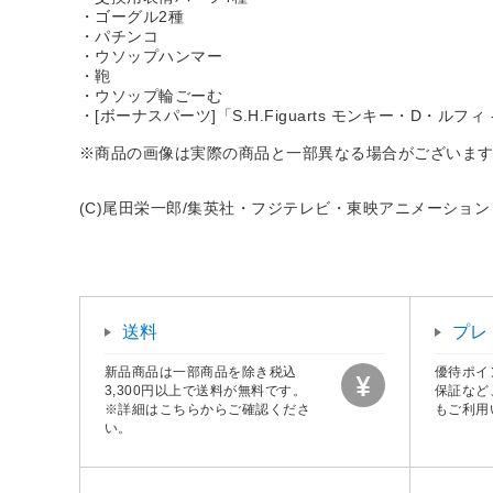
・ゴーグル2種
・パチンコ
・ウソップハンマー
・鞄
・ウソップ輪ごーむ
・[ボーナスパーツ]「S.H.Figuarts モンキー・D・
※商品の画像は実際の商品と一部異なる場合がございま
(C)尾田栄一郎/集英社・フジテレビ・東映アニメーション
送料
プレ
新品商品は一部商品を除き税込
優待ポイ
3,300円以上で送料が無料です。
保証など
※詳細はこちらからご確認くださ
もご利用
い。