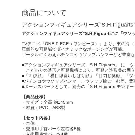
商品について
アクションフィギュアシリーズ“S.H.Figuar
アクションフィギュアシリーズ“S.H.Figuarts”に「ウ
TVアニメ『ONE PIECE（ワンピース）』より、東の
圧倒的な可動域でダイナミックなポージングが可能。
ゴーグルにくわえパチンコやウソップハンマーなど豊富
■アクションフィギュアシリーズ「S.H.Figuarts」 に
こだわりの造形と可動機構により、可動と造形美の両立
■「叫び顔」「横目線食いしばり顔」「目閉じ笑顔」「ツ
■パチンコやウソップハンマー、ウソップ輪ごーむ等、豊
■ボーナスパーツとして、別売の「S.H.Figuarts モ
【商品仕様】
・サイズ：全高 約145mm
・材質：PVC、ABS製
【セット内容】
・本体
・交換用手首パーツ左右各5種
・交換用表情パーツ4種