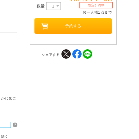
限定予約中
数量
お一人様1点まで
シェアする
らかじめご
を除く