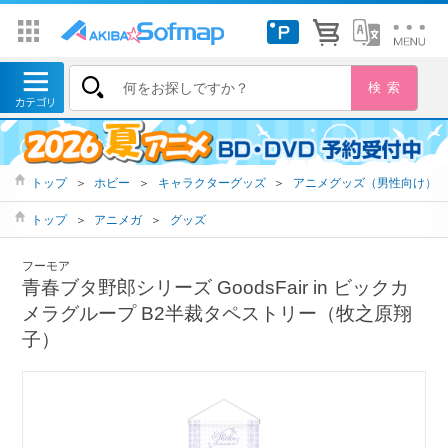
トップ
＞
ホビー
＞
キャラクターグッズ
＞
アニメグッズ（男性向け）
トップ
＞
アニメガ
＞
グッズ
フーモア
青春ブタ野郎シリーズ GoodsFair in ビックカ
メラグループ B2半裁タペストリー（牧之原翔
子）