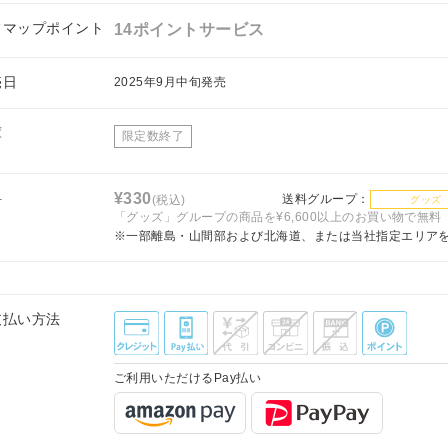
フマップポイント
14ポイントサービス
売日
2025年9月中旬発売
庫
限定数終了
料
¥330
送料グループ：
(税込)
グッズ
「グッズ」グループの商品を¥6,600以上のお買い物で無料
※一部離島・山間部および北海道、または当社指定エリア
支払い方法
ご利用いただけるPay払い