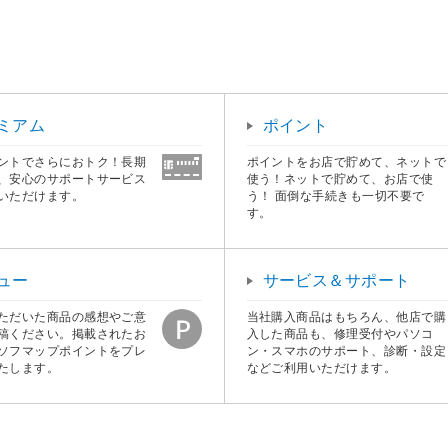
ミアム
ポイント
ントでさらにおトク！長期
ポイントをお店で貯めて、ネットで
、安心のサポートサービス
使う！ネットで貯めて、お店で使
いただけます。
う！ 面倒な手続きも一切不要で
す。
ュー
サービス＆サポート
ただいた商品の感想やご意
当社購入商品はもちろん、他店で購
稿ください。掲載されたお
入した商品も、修理受付やパソコ
ソフマップポイントをプレ
ン・スマホのサポート、診断・設定
たします。
などご利用いただけます。