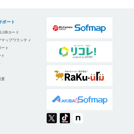
サポート
LUBカード
フマップワランティ
ポート
ート
ト
9
設置