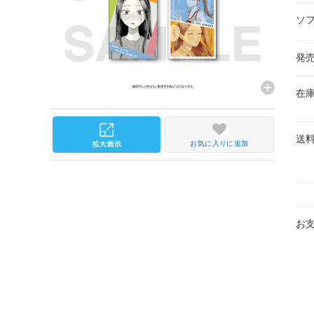
ソ
発
在
送
お気に入りに追加
お