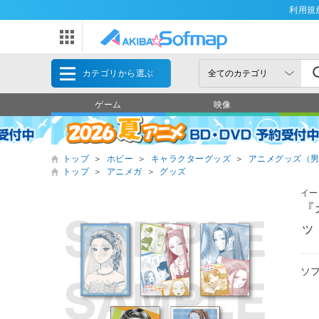
利用規
カテゴリから選ぶ
ゲーム
映像
トップ
＞
ホビー
＞
キャラクターグッズ
＞
アニメグッズ（
トップ
＞
アニメガ
＞
グッズ
イー
『
ッ
ソ