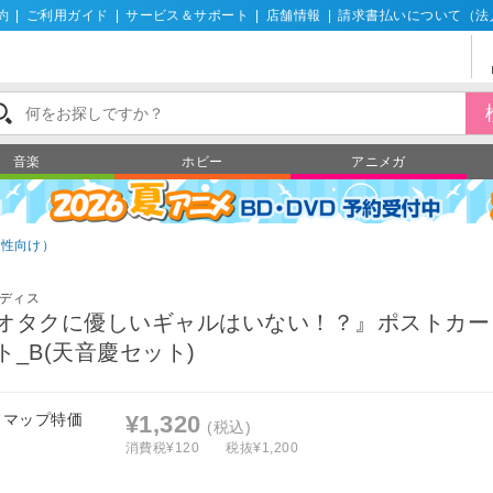
約
|
ご利用ガイド
|
サービス＆サポート
|
店舗情報
|
請求書払いについて（法
音楽
ホビー
アニメガ
男性向け）
ディス
オタクに優しいギャルはいない！？』ポストカー
ト_B(天音慶セット)
フマップ特価
¥1,320
(税込)
消費税¥120
税抜¥1,200