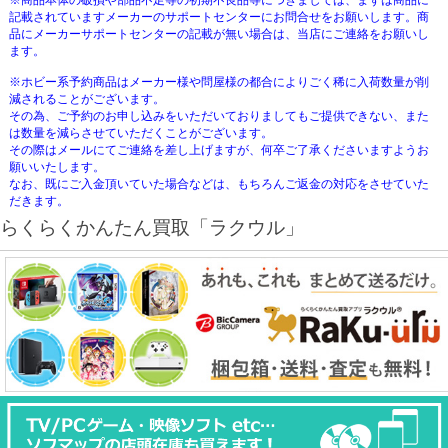
※商品本体の破損や部品不足等の初期不良品等につきましては、まずは商品に
記載されていますメーカーのサポートセンターにお問合せをお願いします。商
品にメーカーサポートセンターの記載が無い場合は、当店にご連絡をお願いし
ます。
※ホビー系予約商品はメーカー様や問屋様の都合によりごく稀に入荷数量が削
減されることがございます。
その為、ご予約のお申し込みをいただいておりましてもご提供できない、また
は数量を減らさせていただくことがございます。
その際はメールにてご連絡を差し上げますが、何卒ご了承くださいますようお
願いいたします。
なお、既にご入金頂いていた場合などは、もちろんご返金の対応をさせていた
だきます。
らくらくかんたん買取「ラクウル」