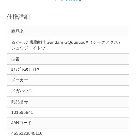
仕様詳細
商品名
るかっぷ 機動戦士Gundam GQuuuuuuX（ジークアクス）
シュウジ・イトウ
型番
ﾙｶｯﾌﾟｼｭｳｼﾞｲﾄｳ
メーカー
メガハウス
商品番号
101595641
JANコード
4535123845116