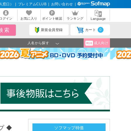
人窓口）
|
プレミアムCLUB
|
お問い合わせ
|
ログイン
お気に入り
ポイント確認
ランキング
Language
新規会員登録
カート
0
人名から探す
成人向け
R18
プ ◆
ソフマップ特価