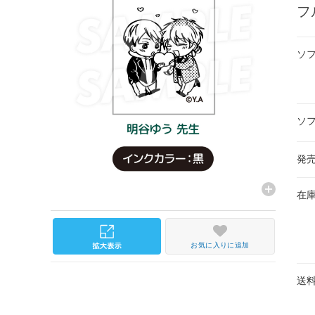
フ
ソ
ソ
発
在
お気に入りに追加
送