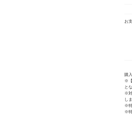
お
購入
※
と
※
し
※
※