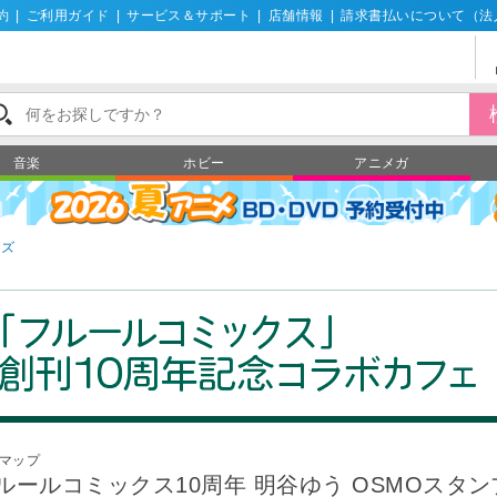
約
|
ご利用ガイド
|
サービス＆サポート
|
店舗情報
|
請求書払いについて（法
音楽
ホビー
アニメガ
ッズ
マップ
ルールコミックス10周年 明谷ゆう OSMOスタン