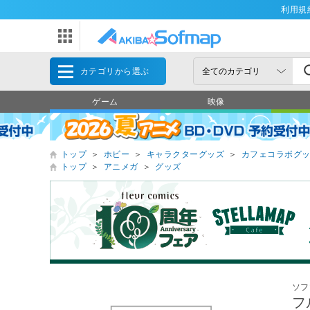
利用規
カテゴリから選ぶ
ゲーム
映像
トップ
＞
ホビー
＞
キャラクターグッズ
＞
カフェコラボグ
トップ
＞
アニメガ
＞
グッズ
ソフ
フ