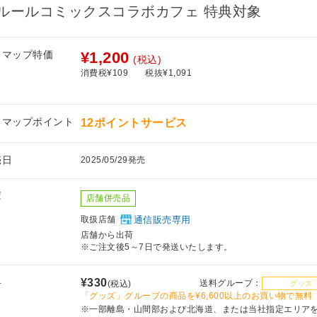
ルールコミックスコラボカフェ 特典対象
フマップ特価
¥1,200
(税込)
消費税¥109
税抜¥1,091
フマップポイント
12ポイントサービス
売日
2025/05/29発売
庫
店舗併売品
取扱店舗
通信販売専用
店舗から出荷
※ご注文後5～7日で発送いたします。
料
¥330
送料グループ：
(税込)
グッズ
「グッズ」グループの商品を¥6,600以上のお買い物で無料
※一部離島・山間部および北海道、または当社指定エリア