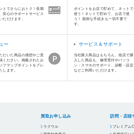
ントでさらにおトク！長期
ポイントをお店で貯めて、ネットで
、安心のサポートサービス
使う！ネットで貯めて、お店で使
いただけます。
う！ 面倒な手続きも一切不要で
す。
ュー
サービス＆サポート
ただいた商品の感想やご意
当社購入商品はもちろん、他店で購
稿ください。掲載されたお
入した商品も、修理受付やパソコ
ソフマップポイントをプレ
ン・スマホのサポート、診断・設定
たします。
などご利用いただけます。
買取お申し込み
訪問・店頭
ラクウル
プレミアムC