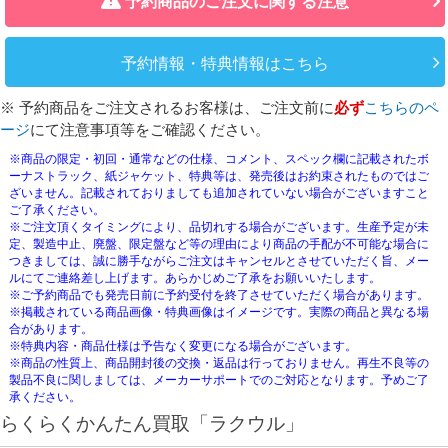
予約商品のご注文に関する注意
予約情報・特典情報はこちら
※ 予約商品をご注文されるお客様は、ご注文前に
必ず
こちらのペ
ージ
にて注意事項等をご確認ください。
※商品の限定・初回・通常などの仕様、コメント、スペック欄に記載されたボ
ーナストラック、紙ジャケット、特典等は、発売後はお約束されたものではご
ざいません。記載されておりましても追加されていない場合がございますこと
ご了承ください。
※ご注文頂くタイミングにより、品切れする場合がございます。生産予定が未
定、製造中止、廃盤、限定盤など等の理由により商品の手配が不可能な場合に
つきましては、誠に勝手ながらご注文はキャンセルとさせていただく旨、メー
ルにてご連絡差し上げます。あらかじめご了承をお願いいたします。
※ご予約商品でも発売日前に予約受付を終了させていただく場合があります。
※掲載されている商品画像・特典画像はイメージです。実際の商品と異なる場
合があります。
※特典内容・商品仕様は予告なく変更になる場合がございます。
※商品の性質上、商品開封後の交換・返品は行っておりません。再生不良等の
製品不良に関しましては、メーカーサポートでのご対応となります。予めご了
承ください。
らくらくかんたん買取「ラクウル」