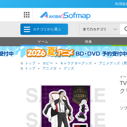
利用規
カテゴリから選ぶ
ゲーム
映像
トップ
＞
ホビー
＞
キャラクターグッズ
＞
アニメグッズ（
トップ
＞
アニメガ
＞
グッズ
イー
T
ク
ソ