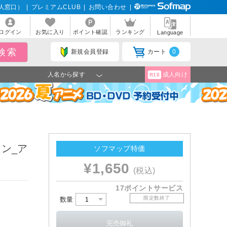
人窓口）
|
プレミアムCLUB
|
お問い合わせ
|
ログイン
お気に入り
ポイント確認
ランキング
Language
新規会員登録
カート
0
人名から探す
成人向け
R18
ン_ア
ソフマップ特価
¥1,650
(税込)
17ポイントサービス
限定数終了
数量