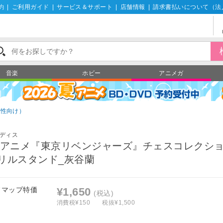
約
|
ご利用ガイド
|
サービス＆サポート
|
店舗情報
|
請求書払いについて（法
音楽
ホビー
アニメガ
男性向け）
ディス
Vアニメ『東京リベンジャーズ』チェスコレクショ
リルスタンド_灰谷蘭
フマップ特価
¥1,650
(税込)
消費税¥150
税抜¥1,500