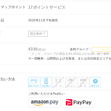
フマップポイント
17ポイントサービス
売日
2025年11月下旬発売
庫
限定数終了
料
¥330
送料グループ：
(税込)
グッズ
「グッズ」グループの商品を¥6,600以上のお買い物で無料
※一部離島・山間部および北海道、または当社指定エリア
支払い方法
ご利用いただけるPay払い