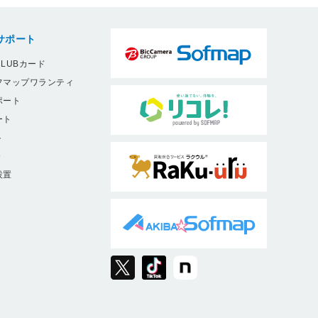
サポート
LUBカード
フマップワランティ
ポート
ート
ト
9
設置