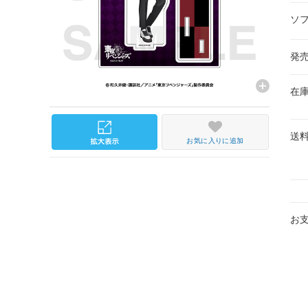
ソ
発
在
送
お気に入りに追加
お