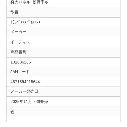
身大パネル_松野千冬
型番
ﾄｳﾘﾍﾞﾁｪｽﾊﾟﾈﾙﾁﾌﾕ
メーカー
イーディス
商品番号
101636266
JANコード
4571694215644
メーカー発売日
2025年11月下旬発売
色