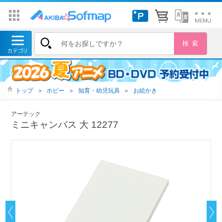
トップ
＞
ホビー
＞
知育・幼児玩具
＞
お絵かき
アーテック
ミニキャンバス 大 12277