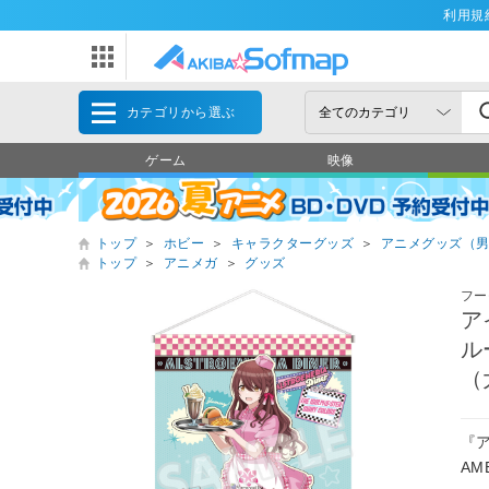
利用規
カテゴリから選ぶ
ゲーム
映像
トップ
＞
ホビー
＞
キャラクターグッズ
＞
アニメグッズ（
トップ
＞
アニメガ
＞
グッズ
フー
ア
ル
（
『
AM