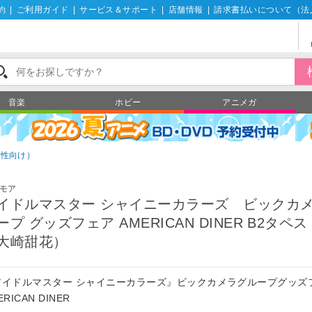
約
|
ご利用ガイド
|
サービス＆サポート
|
店舗情報
|
請求書払いについて（法
音楽
ホビー
アニメガ
男性向け）
モア
イドルマスター シャイニーカラーズ ビックカ
ープ グッズフェア AMERICAN DINER B2タペ
大崎甜花）
アイドルマスター シャイニーカラーズ』ビックカメラグループグッズ
ERICAN DINER