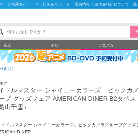
約
|
ご利用ガイド
|
サービス＆サポート
|
店舗情報
|
請求書払いについて（法
音楽
ホビー
アニメガ
男性向け）
モア
イドルマスター シャイニーカラーズ ビックカ
ープ グッズフェア AMERICAN DINER B2タペ
桑山千雪）
アイドルマスター シャイニーカラーズ』ビックカメラグループグッズ
ERICAN DINER