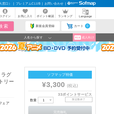
人窓口）
|
プレミアムCLUB
|
お問い合わせ
|
ログイン
お気に入り
ポイント確認
ランキング
Language
新規会員登録
カート
0
人名から探す
成人向け
R18
メラグ
ソフマップ特価
ストリー
¥3,300
(税込)
33ポイントサービス
限定数終了
数量
フェア