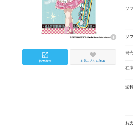
ソ
ソ
発
お気に入りに追加
在
送
お