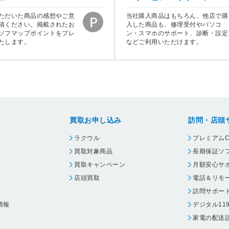
ただいた商品の感想やご意
当社購入商品はもちろん、他店で購
稿ください。掲載されたお
入した商品も、修理受付やパソコ
ソフマップポイントをプレ
ン・スマホのサポート、診断・設定
たします。
などご利用いただけます。
買取お申し込み
訪問・店頭
ラクウル
プレミアムC
買取対象商品
長期保証ソ
買取キャンペーン
月額安心サ
店頭買取
電話＆リモ
訪問サポー
情報
デジタル11
家電の配送