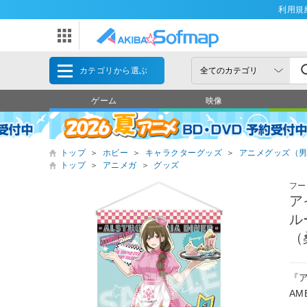
利用規
カテゴリから選ぶ
ゲーム
映像
トップ
＞
ホビー
＞
キャラクターグッズ
＞
アニメグッズ（
トップ
＞
アニメガ
＞
グッズ
フー
ア
ル
（
『
AM