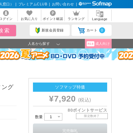
人窓口）
|
プレミアムCLUB
|
お問い合わせ
|
ログイン
お気に入り
ポイント確認
ランキング
Language
新規会員登録
カート
0
人名から探す
成人向け
R18
ィング
ソフマップ特価
¥7,920
(税込)
80ポイントサービス
限定数終了
数量