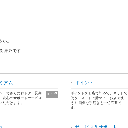
さい。
布対象外です
ミアム
ポイント
ントでさらにおトク！長期
ポイントをお店で貯めて、ネットで
、安心のサポートサービス
使う！ネットで貯めて、お店で使
いただけます。
う！ 面倒な手続きも一切不要で
す。
ュー
サービス＆サポート