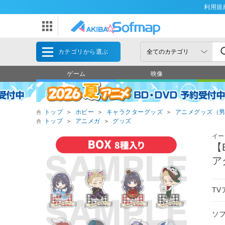
利用規
カテゴリから選ぶ
ゲーム
映像
トップ
＞
ホビー
＞
キャラクターグッズ
＞
アニメグッズ（
トップ
＞
アニメガ
＞
グッズ
イー
【
ア
T
ソ