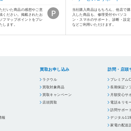
ただいた商品の感想やご意
当社購入商品はもちろん、他店で購
稿ください。掲載されたお
入した商品も、修理受付やパソコ
ソフマップポイントをプレ
ン・スマホのサポート、診断・設定
たします。
などご利用いただけます。
買取お申し込み
訪問・店頭
ラクウル
プレミアムC
買取対象商品
長期保証ソ
買取キャンペーン
月額安心サ
店頭買取
電話＆リモ
訪問サポー
情報
デジタル11
家電の配送