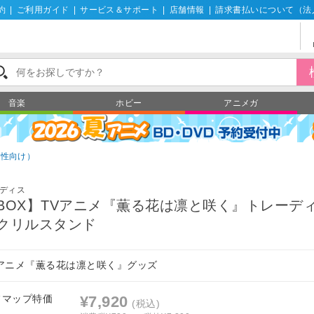
約
|
ご利用ガイド
|
サービス＆サポート
|
店舗情報
|
請求書払いについて（法
音楽
ホビー
アニメガ
男性向け）
ディス
BOX】TVアニメ『薫る花は凛と咲く』トレーデ
クリルスタンド
Vアニメ『薫る花は凛と咲く』グッズ
フマップ特価
¥7,920
(税込)