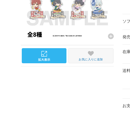
ソ
発
在
お気に入りに追加
送
お