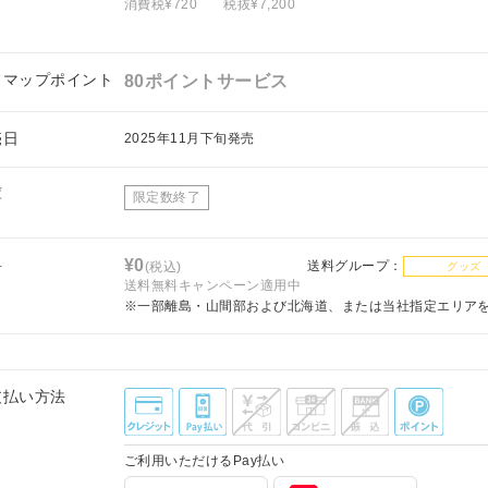
消費税¥720
税抜¥7,200
フマップポイント
80ポイントサービス
売日
2025年11月下旬発売
庫
限定数終了
料
¥0
送料グループ：
(税込)
グッズ
送料無料キャンペーン適用中
※一部離島・山間部および北海道、または当社指定エリア
支払い方法
ご利用いただけるPay払い