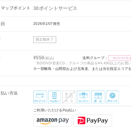
フマップポイント
30ポイントサービス
売日
2026/01/07発売
庫
限定数終了
料
¥550
送料グループ：
(税込)
BD/DVD/音
「BD/DVD/音楽CD」グループの商品を¥4,400以上のお
※一部離島・山間部および北海道、または当社指定エリア
支払い方法
ご利用いただけるPay払い