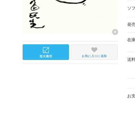
ソ
発
在
お気に入りに追加
送
お