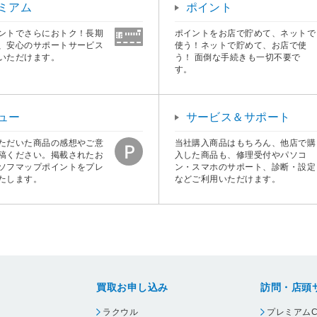
ミアム
ポイント
ントでさらにおトク！長期
ポイントをお店で貯めて、ネットで
、安心のサポートサービス
使う！ネットで貯めて、お店で使
いただけます。
う！ 面倒な手続きも一切不要で
す。
ュー
サービス＆サポート
ただいた商品の感想やご意
当社購入商品はもちろん、他店で購
稿ください。掲載されたお
入した商品も、修理受付やパソコ
ソフマップポイントをプレ
ン・スマホのサポート、診断・設定
たします。
などご利用いただけます。
買取お申し込み
訪問・店頭
ラクウル
プレミアムC