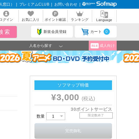
人窓口）
|
プレミアムCLUB
|
お問い合わせ
|
ログイン
お気に入り
ポイント確認
ランキング
Language
新規会員登録
カート
0
人名から探す
成人向け
R18
ソフマップ特価
¥3,000
(税込)
30ポイントサービス
限定数終了
数量