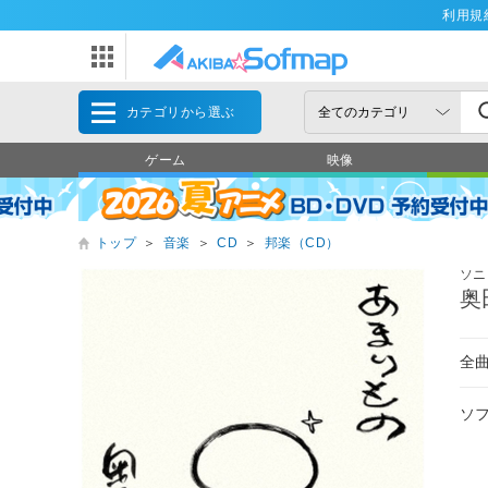
利用規
カテゴリから選ぶ
ゲーム
映像
トップ
＞
音楽
＞
CD
＞
邦楽（CD）
ソニ
奥
全
ソ