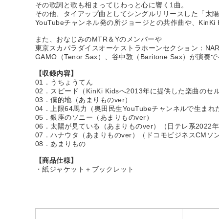
その歌詞と歌も相まってじわっと心に響く1曲。
その他、タイアップ曲としてシングルリリースした「太
YouTubeチャンネル発の所ジョージとの共作曲や、KinK
また、おなじみのMTR＆Yのメンバーや
東京スカパラダイスオーケストラホーンセクション：NARGO（
GAMO（Tenor Sax）、谷中敦（Baritone Sax）が
【収録内容】
01．うちょうてん
02．スピード（KinKi Kidsへ2013年に提供した楽曲の
03．僕的地（あまりものver）
04．上限64馬力（奥田民生YouTubeチャンネルで生ま
05．銀座のソニー（あまりものver）
06．太陽が見ている（あまりものver）（日テレ系202
07．ハナウタ（あまりものver）（ドコモビジネスCMソン
08．あまりもの
【商品仕様】
・紙ジャケット＋ブックレット