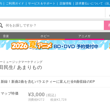
約
|
ご利用ガイド
|
サービス＆サポート
|
店舗情報
|
請求書払いについて（法
音楽
ホビー
アニメガ
ーミュージックマーケティング
田民生/ あまりもの
曲新録！新曲2曲を含むバラエティーに富んだ全8曲収録のEP
フマップ特価
¥3,000
(税込)
消費税¥272
税抜¥2,728