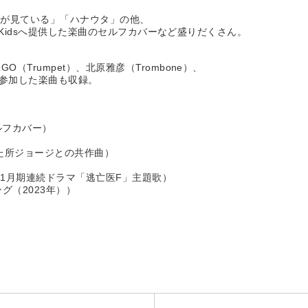
陽が見ている」「ハナウタ」の他、
i Kidsへ提供した楽曲のセルフカバーなど盛りだくさん。
Trumpet）、北原雅彦（Trombone）、
演奏で参加した楽曲も収録。
セルフカバー）
れた所ジョージとの共作曲）
2年1月期連続ドラマ「逃亡医F」主題歌）
グ（2023年））