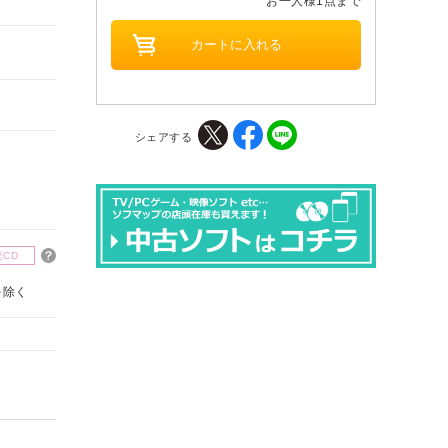
お一人様1点まで
シェアする
楽CD
を除く