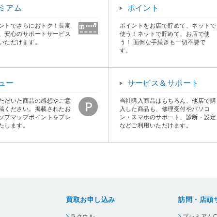
ミアム
ポイント
ントでさらにおトク！長期
ポイントをお店で貯めて、ネットで
、安心のサポートサービス
使う！ネットで貯めて、お店で使
いただけます。
う！ 面倒な手続きも一切不要で
す。
ュー
サービス＆サポート
ただいた商品の感想やご意
当社購入商品はもちろん、他店で購
稿ください。掲載されたお
入した商品も、修理受付やパソコ
ソフマップポイントをプレ
ン・スマホのサポート、診断・設定
たします。
などご利用いただけます。
買取お申し込み
訪問・店頭
ラクウル
プレミアムC