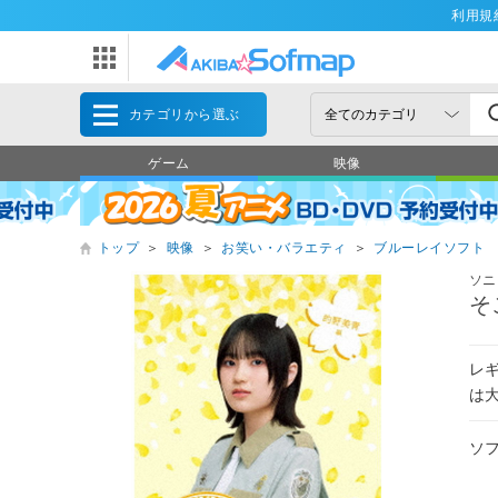
利用規
カテゴリから選ぶ
ゲーム
映像
トップ
＞
映像
＞
お笑い・バラエティ
＞
ブルーレイソフト
ソニ
そ
レ
は
ソ