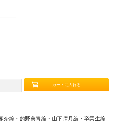
屋麗奈編・的野美青編・山下瞳月編・卒業生編