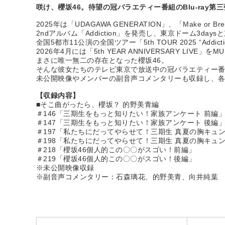
咲け、櫻坂46。待望の冠バラエティー番組のBlu-ray第
2025年は「UDAGAWA GENERATION」、「Make or B
2ndアルバム「Addiction」を発売し、東京ドーム3days
全国5都市11公演の全国ツアー「5th TOUR 2025 “Ad
2026年4月には「5th YEAR ANNIVERSARY L
まさに唯一無二の存在となった櫻坂46。
そんな彼女たちのテレビ東京で放送中の冠バラエティー番組の
未公開映像やメンバーの副音声コメンタリーも収録し、
【収録内容】
■そこ曲がったら、櫻坂？ 的野美青編
＃146「三期生をもっと知りたい！家族アンケート 前編
＃147「三期生をもっと知りたい！家族アンケート 後編
＃197「私たちにだってやらせて！三期生 真夏の胸キュ
＃198「私たちにだってやらせて！三期生 真夏の胸キュ
＃218「櫻坂46個人的この〇〇がスゴい！前編」
＃219「櫻坂46個人的この〇〇がスゴい！後編」
※未公開映像収録
※副音声コメンタリー：石森璃花、的野美青、向井純葉