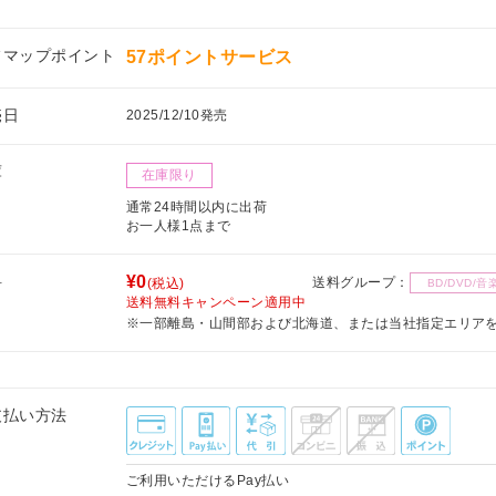
フマップポイント
57ポイントサービス
売日
2025/12/10発売
庫
在庫限り
通常24時間以内に出荷
お一人様1点まで
料
¥0
送料グループ：
(税込)
BD/DVD/音
送料無料キャンペーン適用中
※一部離島・山間部および北海道、または当社指定エリア
支払い方法
ご利用いただけるPay払い