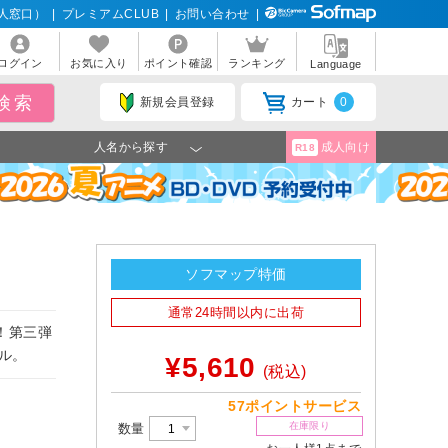
人窓口）
|
プレミアムCLUB
|
お問い合わせ
|
ログイン
お気に入り
ポイント確認
ランキング
Language
新規会員登録
カート
0
人名から探す
成人向け
R18
ソフマップ特価
通常24時間以内に出荷
！第三弾
ル。
¥5,610
(税込)
57ポイントサービス
在庫限り
数量