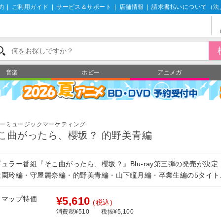
約
|
ご利用ガイド
|
サービス＆サポート
|
店舗情報
|
請求書払いについて（法
音楽
ホビー
アニメガ
ーミュージックマーケティング
こ曲がったら、櫻坂？ 的野美青編
ギュラー番組『そこ曲がったら、櫻坂？』Blu-ray第三弾の発売が決定
大園玲編・守屋麗奈編・的野美青編・山下瞳月編・卒業生編の5タイト
フマップ特価
¥5,610
(税込)
消費税¥510
税抜¥5,100