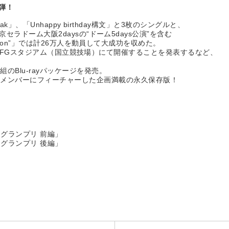
三弾！
reak」、「Unhappy birthday構文」と3枚のシングルと、
と京セラドーム大阪2daysの“ドーム5days公演”を含む
diction”」では計26万人を動員して大成功を収めた。
IVE」をMUFGスタジアム（国立競技場）にて開催することを発表するなど、
Blu-rayパッケージを発売。
各メンバーにフィーチャーした企画満載の永久保存版！
」
」
ングランプリ 前編」
ングランプリ 後編」