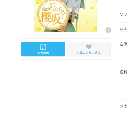
ソ
発
在
お気に入りに追加
送
お