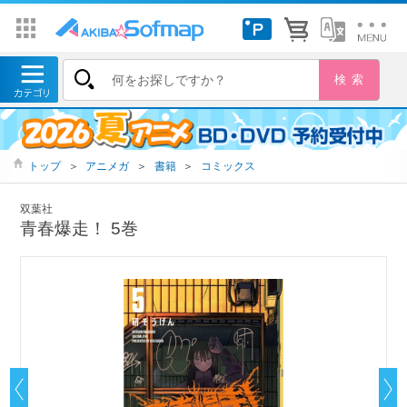
トップ
＞
アニメガ
＞
書籍
＞
コミックス
双葉社
青春爆走！ 5巻