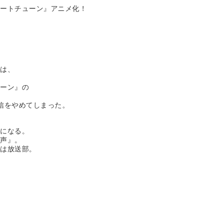
ハートチューン』アニメ化！
栖は、
。
ューン』の
信をやめてしまった。
徒になる。
『声』。
先は放送部。