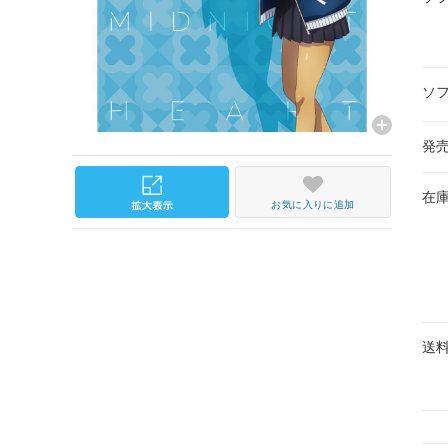
ソ
発
在
お気に入りに追加
送