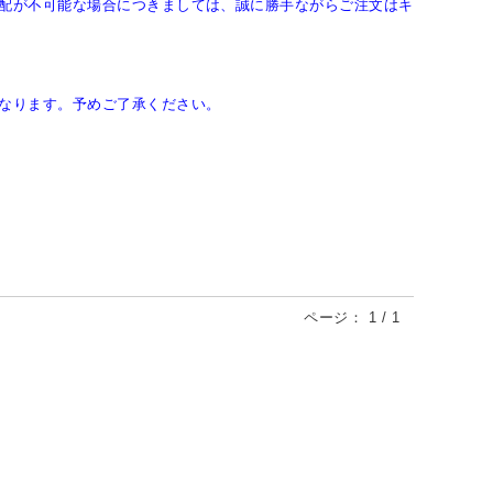
配が不可能な場合につきましては、誠に勝手ながらご注文はキ
なります。予めご了承ください。
ページ：
1
/
1