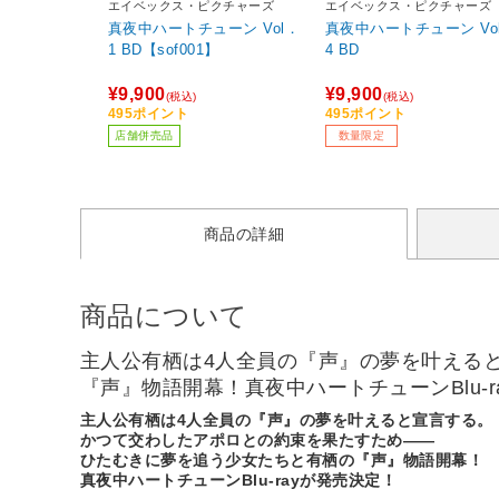
エイベックス・ピクチャーズ
エイベックス・ピクチャーズ
真夜中ハートチューン Vol．
真夜中ハートチューン Vo
1 BD【sof001】
4 BD
¥9,900
¥9,900
(税込)
(税込)
495ポイント
495ポイント
店舗併売品
数量限定
商品の詳細
商品について
主人公有栖は4人全員の『声』の夢を叶える
『声』物語開幕！真夜中ハートチューンBlu-r
主人公有栖は4人全員の『声』の夢を叶えると宣言する。
かつて交わしたアポロとの約束を果たすため――
ひたむきに夢を追う少女たちと有栖の『声』物語開幕！
真夜中ハートチューンBlu-rayが発売決定！