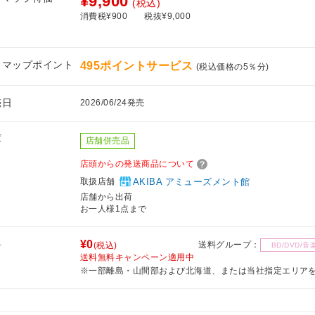
¥9,900
(税込)
消費税¥900
税抜¥9,000
フマップポイント
495ポイントサービス
(税込価格の5％分)
売日
2026/06/24発売
庫
店舗併売品
店頭からの発送商品について
取扱店舗
AKIBA アミューズメント館
店舗から出荷
お一人様1点まで
料
¥0
送料グループ：
(税込)
BD/DVD/音
送料無料キャンペーン適用中
※一部離島・山間部および北海道、または当社指定エリア