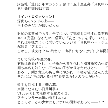
講談社「週刊少年マガジン」原作：五十嵐正邦『真夜中
累計発行部数51万部！
【イントロダクション】
深夜1人ベッドの上――
キミの声だけが救いだった
財閥の御曹司であり、全てにおいて完璧を目指す山吹有
100％完璧になるために必要な『あと1％』を探している
それは毎晩のように聞いていたラジオ『真夜中ハートチ
配信者『アポロ』。
しかし、彼女は中1の終わり、有栖に何も告げずに突然配
そして高校2年生の春。
有栖は策を巡らし、女子高から共学化した楓林高校の生
顔も本名も知らないアポロの手がかりはただひとつ――
ある日、聞き覚えのある声に導かれ、有栖が駆け込んだ
そこには“声に関わる仕事”を夢見る4人の少女がいた。
歌手を目指す井ノ華六花。
声優になりたい日芽川寧々。
VTuberとして活動する霧乃イコ。
アナウンサー志望の雨月しのぶ。
ところが、どの少女にもアポロの面影があって――！？