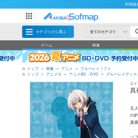
利用規
カテゴリから選ぶ
ゲーム
映像
トップ
＞
映像
＞
アニメ
＞
ブルーレイソフト
トップ
＞
アニメガ
＞
アニメBD・DVD
＞
ブルーレイディス
エイ
真
主
の
真夜
ソ