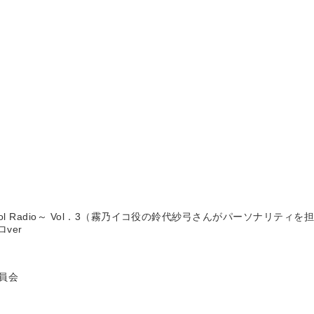
ol Radio～ Vol．3（霧乃イコ役の鈴代紗弓さんがパーソナリティを
ver
員会