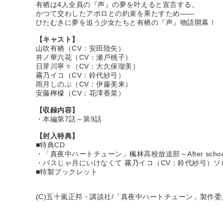
有栖は4人全員の『声』の夢を叶えると宣言する。
かつて交わしたアポロとの約束を果たすため――
ひたむきに夢を追う少女たちと有栖の『声』物語開幕！
【キャスト】
山吹有栖（CV：安田陸矢）
井ノ華六花（CV：瀬戸桃子）
日芽川寧々（CV：大久保瑠美）
霧乃イコ（CV：鈴代紗弓）
雨月しのぶ（CV：伊藤美来）
安藤檸檬（CV：花澤香菜）
【収録内容】
・本編第7話～第9話
【封入特典】
■特典CD
・「真夜中ハートチューン」楓林高校放送部～After scho
・バスじゃ月にいけなくて 霧乃イコ（CV：鈴代紗弓）ソロ
■特製ブックレット
(C)五十嵐正邦・講談社/「真夜中ハートチューン」製作委