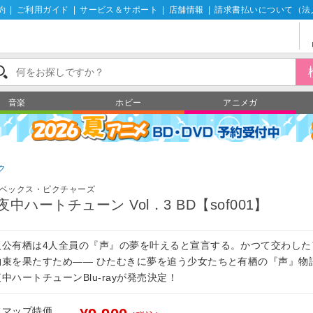
約
|
ご利用ガイド
|
サービス＆サポート
|
店舗情報
|
請求書払いについて（法
音楽
ホビー
アニメガ
ク
ベックス・ピクチャーズ
夜中ハートチューン Vol．3 BD【sof001】
人公有栖は4人全員の『声』の夢を叶えると宣言する。かつて交わした
約束を果たすため―― ひたむきに夢を追う少女たちと有栖の『声』物
中ハートチューンBlu-rayが発売決定！
フマップ特価