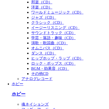
邦楽（CD）
洋楽（CD）
ワールドミュージック（CD）
ジャズ（CD）
クラシック（CD）
イージーリスニング（CD）
サウンドトラック（CD）
学芸・落語・趣味（CD）
演歌・歌謡曲（CD）
オムニバス（CD）
ダンス（CD）
ヒップホップ・ラップ（CD）
ロック・ポップス（CD）
BGM・効果音（CD）
その他CD
アナログレコード
ホビー
ホビー
魂ネイションズ