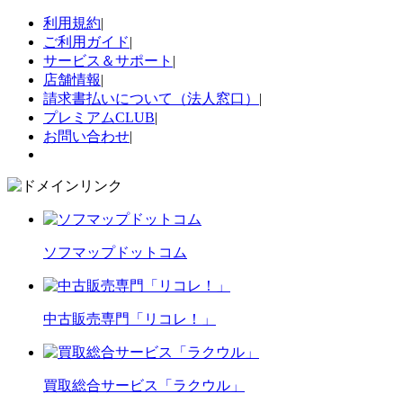
利用規約
|
ご利用ガイド
|
サービス＆サポート
|
店舗情報
|
請求書払いについて（法人窓口）
|
プレミアムCLUB
|
お問い合わせ
|
ソフマップドットコム
中古販売専門「リコレ！」
買取総合サービス「ラクウル」