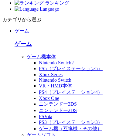
ランキング
Language
カテゴリから選ぶ
ゲーム
ゲーム
ゲーム機本体
Nintendo Switch2
PS5（プレイステーション5）
Xbox Series
Nintendo Switch
VR・HMD本体
PS4（プレイステーション4）
Xbox One
ニンテンドー3DS
ニンテンドー2DS
PSVita
PS3（プレイステーション3）
ゲーム機（互換機・その他）
ゲームソフト