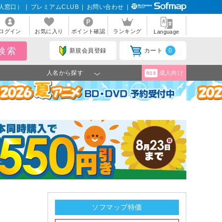
人窓口）
|
プレミアムCLUB
|
お問い合わせ
|
ログイン
お気に入り
ポイント確認
ランキング
Language
新規会員登録
カート
0
人名から探す
成人向け
R18
】
ソフマップ特価