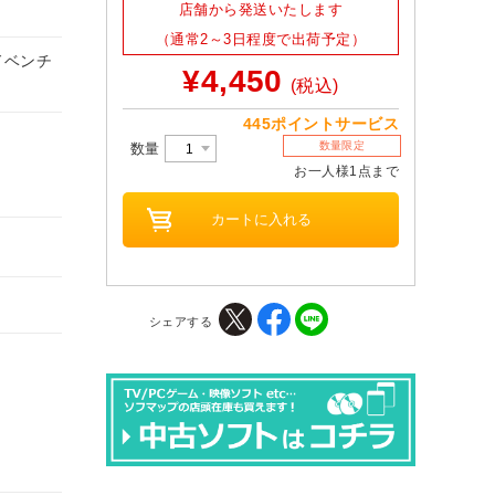
店舗から発送いたします
（通常2～3日程度で出荷予定）
ドベンチ
¥4,450
(税込)
445ポイントサービス
数量限定
数量
お一人様1点まで
シェアする