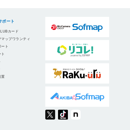
サポート
LUBカード
フマップワランティ
ポート
ート
ト
9
設置