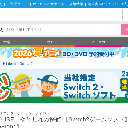
約
|
ご利用ガイド
|
サービス＆サポート
|
店舗情報
|
請求書払いについて（法
音楽
ホビー
アニメガ
ntendo Switch2）
Ｉエンターテイメントジャパン
OUSE：やとわれの探偵 【Switch2ゲームソフト
of001】