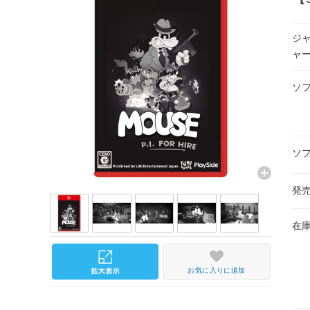
ジ
ャ
ソ
ソ
発
在
お気に入りに追加