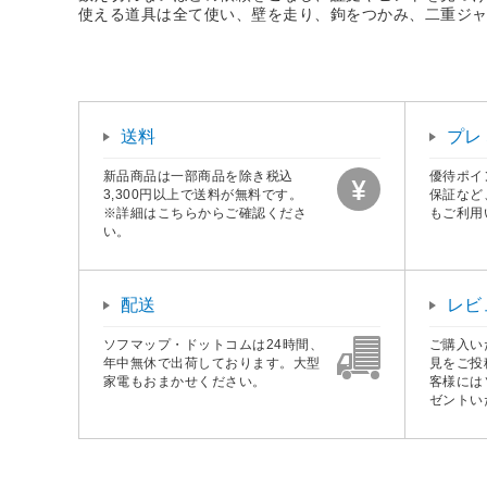
使える道具は全て使い、壁を走り、鉤をつかみ、二重ジ
送料
プレ
新品商品は一部商品を除き税込
優待ポイ
3,300円以上で送料が無料です。
保証など
※詳細はこちらからご確認くださ
もご利用
い。
配送
レビ
ソフマップ・ドットコムは24時間、
ご購入い
年中無休で出荷しております。大型
見をご投
家電もおまかせください。
客様には
ゼントい