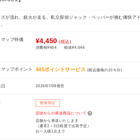
ャズが流れ、銃火が走る。私立探偵ジャック・ペッパーが挑む痛快ア
ー。
フマップ特価
¥4,450
(税込)
消費税¥404
税抜¥4,046
フマップポイント
445ポイントサービス
(税込価格の10％分)
売日
2026/07/09発売
庫
数量限定
店頭からの発送商品について
店舗から発送いたします
（通常2～3日程度で出荷予定）
お一人様1点まで