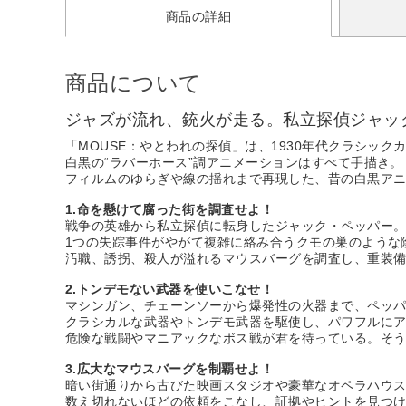
商品の詳細
商品について
ジャズが流れ、銃火が走る。私立探偵ジャッ
「MOUSE：やとわれの探偵」は、1930年代クラシッ
白黒の“ラバーホース”調アニメーションはすべて手描き。
フィルムのゆらぎや線の揺れまで再現した、昔の白黒ア
1.命を懸けて腐った街を調査せよ！
戦争の英雄から私立探偵に転身したジャック・ペッパー
1つの失踪事件がやがて複雑に絡み合うクモの巣のような
汚職、誘拐、殺人が溢れるマウスバーグを調査し、重装
2.トンデモない武器を使いこなせ！
マシンガン、チェーンソーから爆発性の火器まで、ペッ
クラシカルな武器やトンデモ武器を駆使し、パワフルに
危険な戦闘やマニアックなボス戦が君を待っている。そ
3.広大なマウスバーグを制覇せよ！
暗い街通りから古びた映画スタジオや豪華なオペラハウ
数え切れないほどの依頼をこなし、証拠やヒントを見つ