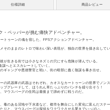
仕様詳細
商品レビュー
ク・ペッパーが挑む痛快アドベンチャー。
クカートゥーンの魂を宿した、FPSアクションアドベンチャー。
ニメそのままのレトロで味わい深い表現が、独自の世界を描き出して
。彼が生きる街では小さなネズミの穴にすら危険が潜んでいる。
陰謀へとエスカレートしていく。
備のギャングや悪徳警官と戦い、街の暗部に蠢く陰謀を暴き出せ。
パーの武器庫の武器はそれぞれ、カオスなカートゥーンの世界でノン
アップグレードして、ほうれん草たっぷりのパンチを繰り出そう！
う、マウスバーグの住民は最後まで諦めずに戦うのだ。
ス、毒のある沼地や下水道など、都市を舞台にした変化に富んだステ
けたりと、マウスバーグは探偵をワクワクさせる驚きでいっぱい。