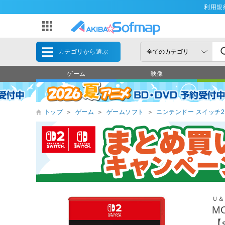
利用規
カテゴリから選ぶ
ゲーム
映像
トップ
＞
ゲーム
＞
ゲームソフト
＞
ニンテンドー スイッチ2（Ni
Ｕ＆
M
【s