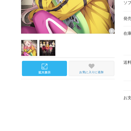
ソ
発
在
送
お気に入りに追加
お