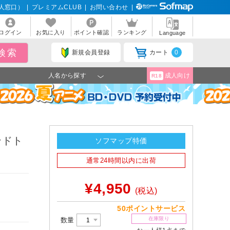
人窓口）
|
プレミアムCLUB
|
お問い合わせ
|
ログイン
お気に入り
ポイント確認
ランキング
Language
新規会員登録
カート
0
人名から探す
成人向け
R18
ンドト
ソフマップ特価
通常24時間以内に出荷
¥4,950
(税込)
50ポイントサービス
在庫限り
数量