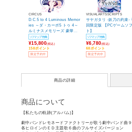
CIRCUS
VISUALARTSSCRIPTS
D.C.5 to 4 Luminous Memor
サヤガタリ -妖刀の約束- 
ies ～ダ・カーポ5 トゥ 4～
回限定版 【PCゲームソ
ルミナスメモリーズ 豪華限
ト】
定版 【PCゲームソフト】
ソフマップ特典
ソフマップ特典
¥15,800
¥6,780
(税込)
(税込)
158ポイント
68ポイント
限定予約中
限定予約中
商品の詳細
商品について
【私たちの軌跡(アルバム)】
劇中バンドレモネードファクトリーが歌う劇中バンド曲
各ヒロインのＥＤ主題歌６曲のフルサイズバージョン