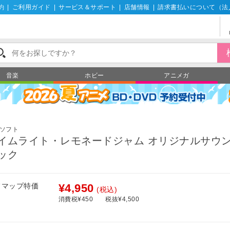
約
|
ご利用ガイド
|
サービス＆サポート
|
店舗情報
|
請求書払いについて（法
音楽
ホビー
アニメガ
ソフト
イムライト・レモネードジャム オリジナルサウ
ック
フマップ特価
¥4,950
(税込)
消費税¥450
税抜¥4,500