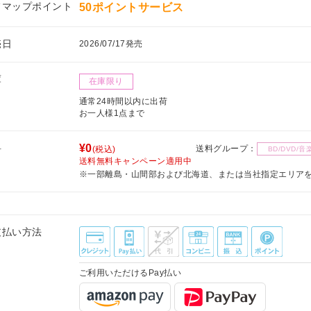
フマップポイント
50ポイントサービス
売日
2026/07/17発売
庫
在庫限り
通常24時間以内に出荷
お一人様1点まで
料
¥0
送料グループ：
(税込)
BD/DVD/音
送料無料キャンペーン適用中
※一部離島・山間部および北海道、または当社指定エリア
支払い方法
ご利用いただけるPay払い