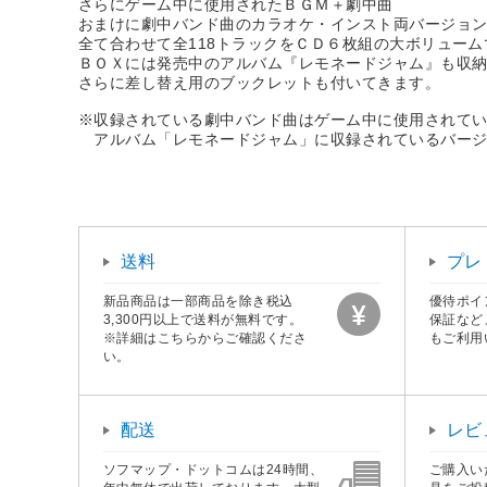
さらにゲーム中に使用されたＢＧＭ＋劇中曲
おまけに劇中バンド曲のカラオケ・インスト両バージョ
全て合わせて全118トラックをＣＤ６枚組の大ボリュー
ＢＯＸには発売中のアルバム『レモネードジャム』も収
さらに差し替え用のブックレットも付いてきます。
※収録されている劇中バンド曲はゲーム中に使用されて
アルバム「レモネードジャム」に収録されているバージ
送料
プレ
新品商品は一部商品を除き税込
優待ポイ
3,300円以上で送料が無料です。
保証など
※詳細はこちらからご確認くださ
もご利用
い。
配送
レビ
ソフマップ・ドットコムは24時間、
ご購入い