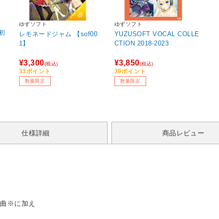
ゆずソフト
ゆずソフト
初
レモネードジャム 【sof00
YUZUSOFT VOCAL COLLE
フ
1】
CTION 2018-2023
¥3,300
¥3,850
(税込)
(税込)
33ポイント
39ポイント
数量限定
数量限定
仕様詳細
商品レビュー
９曲※に加え