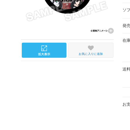
ソ
発
在
お気に入りに追加
送
お