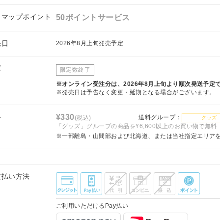
フマップポイント
50ポイントサービス
売日
2026年8月上旬発売予定
庫
限定数終了
※オンライン受注分は、2026年8月上旬より順次発送予定
※発売日は予告なく変更・延期となる場合がございます。
料
¥330
送料グループ：
(税込)
グッズ
「グッズ」グループの商品を¥6,600以上のお買い物で無料
※一部離島・山間部および北海道、または当社指定エリア
支払い方法
ご利用いただけるPay払い