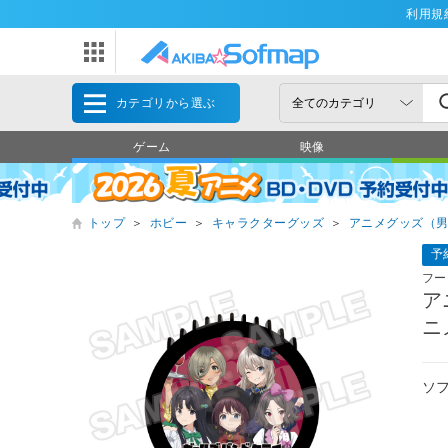
利用規
カテゴリから選ぶ
ゲーム
映像
トップ
＞
ホビー
＞
キャラクターグッズ
＞
アニメグッズ（
予
フー
ア
ニ
ソ