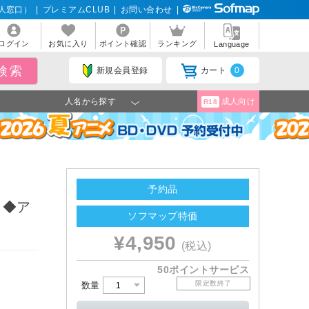
人窓口）
|
プレミアムCLUB
|
お問い合わせ
|
ログイン
お気に入り
ポイント確認
ランキング
Language
新規会員登録
カート
0
人名から探す
成人向け
R18
予約品
 ◆ア
ソフマップ特価
¥4,950
(税込)
50ポイントサービス
限定数終了
数量