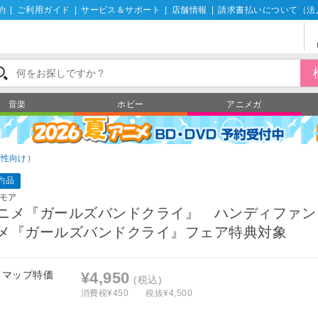
約
|
ご利用ガイド
|
サービス＆サポート
|
店舗情報
|
請求書払いについて（法
音楽
ホビー
アニメガ
男性向け）
約品
モア
ニメ『ガールズバンドクライ』 ハンディファン
メ『ガールズバンドクライ』フェア特典対象
フマップ特価
¥4,950
(税込)
消費税¥450
税抜¥4,500