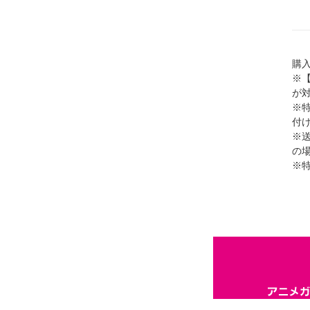
購入
※
が
※
付
※
の場
※