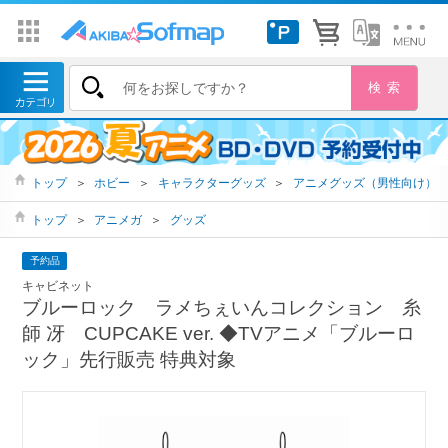
トップ
＞
ホビー
＞
キャラクターグッズ
＞
アニメグッズ（男性向け）
トップ
＞
アニメガ
＞
グッズ
予約品
キャビネット
ブルーロック ラメちぇいんコレクション 糸
師 冴 CUPCAKE ver. ◆TVアニメ「ブルーロ
ック」先行販売 特典対象