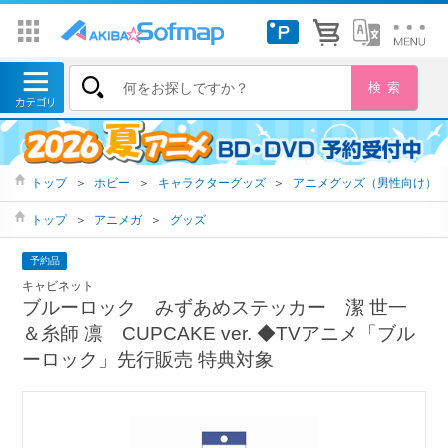
トップ
＞
ホビー
＞
キャラクターグッズ
＞
アニメグッズ（男性向け）
トップ
＞
アニメガ
＞
グッズ
予約品
キャビネット
ブルーロック みずあめステッカー 潔 世一
＆糸師 凛 CUPCAKE ver. ◆TVアニメ「ブル
ーロック」先行販売 特典対象