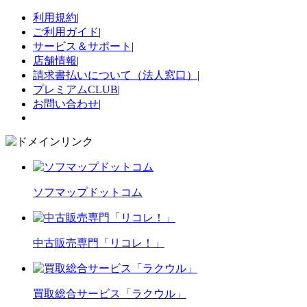
利用規約
|
ご利用ガイド
|
サービス＆サポート
|
店舗情報
|
請求書払いについて（法人窓口）
|
プレミアムCLUB
|
お問い合わせ
|
ソフマップドットコム
中古販売専門「リコレ！」
買取総合サービス「ラクウル」