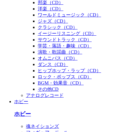
邦楽（CD）
洋楽（CD）
ワールドミュージック（CD）
ジャズ（CD）
クラシック（CD）
イージーリスニング（CD）
サウンドトラック（CD）
学芸・落語・趣味（CD）
演歌・歌謡曲（CD）
オムニバス（CD）
ダンス（CD）
ヒップホップ・ラップ（CD）
ロック・ポップス（CD）
BGM・効果音（CD）
その他CD
アナログレコード
ホビー
ホビー
魂ネイションズ