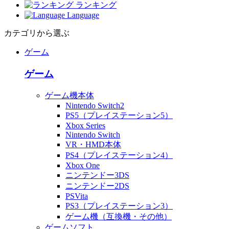
ランキング
Language
カテゴリから選ぶ
ゲーム
ゲーム
ゲーム機本体
Nintendo Switch2
PS5（プレイステーション5）
Xbox Series
Nintendo Switch
VR・HMD本体
PS4（プレイステーション4）
Xbox One
ニンテンドー3DS
ニンテンドー2DS
PSVita
PS3（プレイステーション3）
ゲーム機（互換機・その他）
ゲームソフト