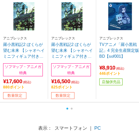
アニプレックス
アニプレックス
アニプレックス
羅小黒戦記2 ぼくらが
羅小黒戦記2 ぼくらが
TVアニメ「羅小黒戦
望む未来 【シャオヘイ
望む未来 【シャオヘイ
記」4 完全生産限定版
ミニフィギュア付き特
ミニフィギュア付き特
BD【sof001】
装版】 BD ※お取り寄
装版】 DVD
¥8,910
ソフマップ・アニメガ
ソフマップ・アニメガ
せ
(税込)
特典
特典
446ポイント
¥17,600
¥16,500
店舗併売品
(税込)
(税込)
880ポイント
825ポイント
数量限定
数量限定
表示： スマートフォン ｜
PC