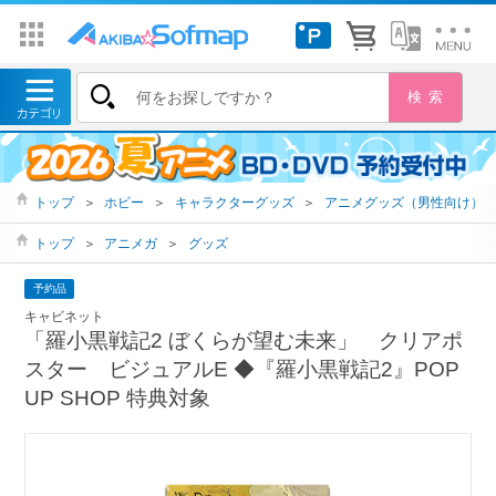
トップ
＞
ホビー
＞
キャラクターグッズ
＞
アニメグッズ（男性向け）
トップ
＞
アニメガ
＞
グッズ
予約品
キャビネット
「羅小黒戦記2 ぼくらが望む未来」 クリアポ
スター ビジュアルE ◆『羅小黒戦記2』POP
UP SHOP 特典対象