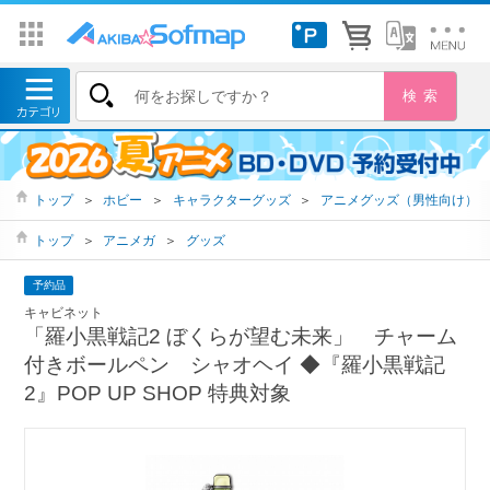
トップ
＞
ホビー
＞
キャラクターグッズ
＞
アニメグッズ（男性向け）
トップ
＞
アニメガ
＞
グッズ
予約品
キャビネット
「羅小黒戦記2 ぼくらが望む未来」 チャーム
付きボールペン シャオヘイ ◆『羅小黒戦記
2』POP UP SHOP 特典対象