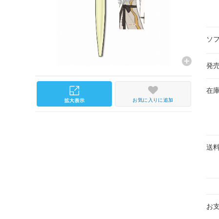
ソ
発
在
お気に入りに追加
送
お