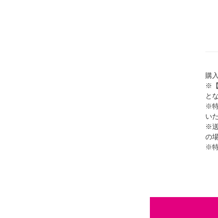
購入
※【
と
※
い
※
の場
※