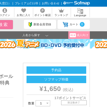
人窓口）
|
プレミアムCLUB
|
お問い合わせ
|
ログイン
お気に入り
ポイント確認
ランキング
Language
新規会員登録
カート
0
人名から探す
成人向け
R18
予約品
ボール
ソフマップ特価
 特典
¥1,650
(税込)
17ポイントサービス
限定数終了
数量