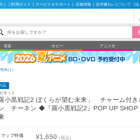
約
|
ご利用ガイド
|
サービス＆サポート
|
店舗情報
|
請求書払いについて（法
音楽
ホビー
アニメガ
男性向け）
約品
ビネット
羅小黒戦記2 ぼくらが望む未来」 チャーム付き
ン チーネン ◆『羅小黒戦記2』POP UP SHOP
象
フマップ特価
¥1,650
(税込)