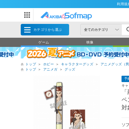
利用規
カテゴリから選ぶ
ゲーム
映像
トップ
＞
ホビー
＞
キャラクターグッズ
＞
アニメグッズ（
トップ
＞
アニメガ
＞
グッズ
予
キャ
「
ペ
対
ソ