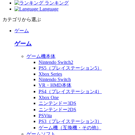
ランキング
Language
カテゴリから選ぶ
ゲーム
ゲーム
ゲーム機本体
Nintendo Switch2
PS5（プレイステーション5）
Xbox Series
Nintendo Switch
VR・HMD本体
PS4（プレイステーション4）
Xbox One
ニンテンドー3DS
ニンテンドー2DS
PSVita
PS3（プレイステーション3）
ゲーム機（互換機・その他）
ゲームソフト