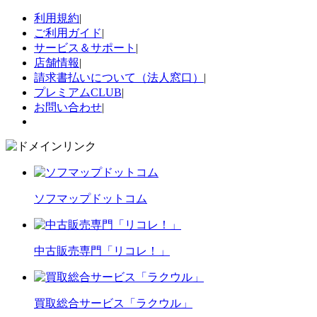
利用規約
|
ご利用ガイド
|
サービス＆サポート
|
店舗情報
|
請求書払いについて（法人窓口）
|
プレミアムCLUB
|
お問い合わせ
|
ソフマップドットコム
中古販売専門「リコレ！」
買取総合サービス「ラクウル」