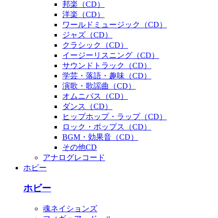
邦楽（CD）
洋楽（CD）
ワールドミュージック（CD）
ジャズ（CD）
クラシック（CD）
イージーリスニング（CD）
サウンドトラック（CD）
学芸・落語・趣味（CD）
演歌・歌謡曲（CD）
オムニバス（CD）
ダンス（CD）
ヒップホップ・ラップ（CD）
ロック・ポップス（CD）
BGM・効果音（CD）
その他CD
アナログレコード
ホビー
ホビー
魂ネイションズ