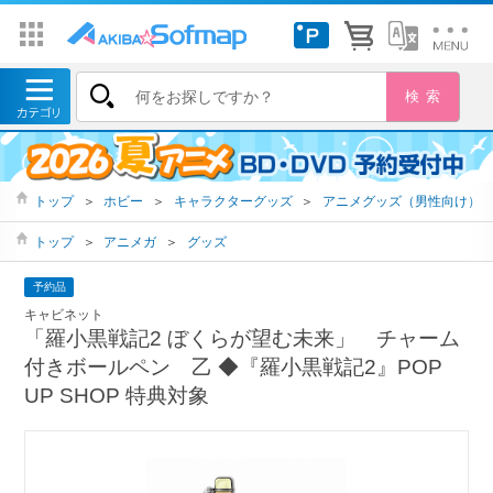
トップ
＞
ホビー
＞
キャラクターグッズ
＞
アニメグッズ（男性向け）
トップ
＞
アニメガ
＞
グッズ
予約品
キャビネット
「羅小黒戦記2 ぼくらが望む未来」 チャーム
付きボールペン 乙 ◆『羅小黒戦記2』POP
UP SHOP 特典対象