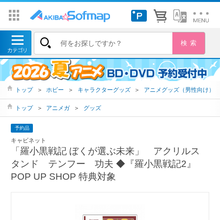
トップ
＞
ホビー
＞
キャラクターグッズ
＞
アニメグッズ（男性向け）
トップ
＞
アニメガ
＞
グッズ
予約品
キャビネット
「羅小黒戦記 ぼくが選ぶ未来」 アクリルス
タンド テンフー 功夫 ◆『羅小黒戦記2』
POP UP SHOP 特典対象