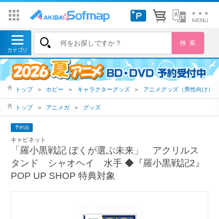
トップ
＞
ホビー
＞
キャラクターグッズ
＞
アニメグッズ（男性向け）
トップ
＞
アニメガ
＞
グッズ
予約品
キャビネット
「羅小黒戦記 ぼくが選ぶ未来」 アクリルス
タンド シャオヘイ 水手 ◆『羅小黒戦記2』
POP UP SHOP 特典対象