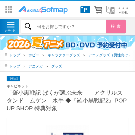
トップ
＞
ホビー
＞
キャラクターグッズ
＞
アニメグッズ（男性向け）
トップ
＞
アニメガ
＞
グッズ
予約品
キャビネット
「羅小黒戦記 ぼくが選ぶ未来」 アクリルス
タンド ムゲン 水手 ◆『羅小黒戦記2』POP
UP SHOP 特典対象