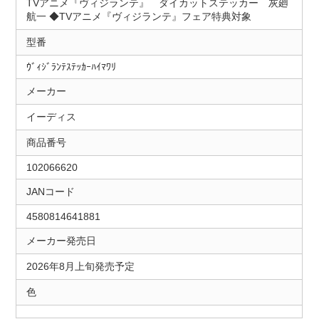
TVアニメ『ヴィジランテ』 ダイカットステッカー 灰廻
航一 ◆TVアニメ『ヴィジランテ』フェア特典対象
型番
ｳﾞｨｼﾞﾗﾝﾃｽﾃｯｶｰﾊｲﾏﾜﾘ
メーカー
イーディス
商品番号
102066620
JANコード
4580814641881
メーカー発売日
2026年8月上旬発売予定
色