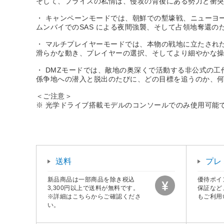
そして、プライスの私情は、侵攻の背後にある勢力と衝
・ キャンペーンモードでは、朝鮮での塹壕戦、ニューヨ
ムンバイでのSAS による夜間強襲、そして占領地奪還
・ マルチプレイヤーモードでは、本物の戦地に立たされ
滑らかな動き、プレイヤーの選択、そしてより細やかな
・ DMZモードでは、敵地の奥深くで活動する非公式の工
係争地への潜入と脱出のたびに、どの目標を追うのか、
＜ご注意＞
※ 光学ドライブ搭載モデルのコンソールでのみ使用可能
送料
プレ
新品商品は一部商品を除き税込
優待ポイ
3,300円以上で送料が無料です。
保証など
※詳細はこちらからご確認くださ
もご利用
い。