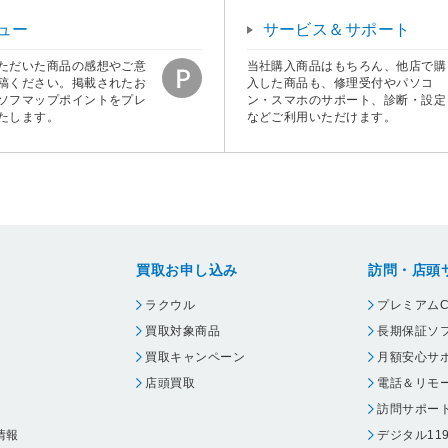
ュー
サービス＆サポート
ただいた商品の感想やご意
当社購入商品はもちろん、他店で購
稿ください。掲載されたお
入した商品も、修理受付やパソコ
ソフマップポイントをプレ
ン・スマホのサポート、診断・設定
たします。
などご利用いただけます。
買取お申し込み
訪問・店頭
ラクウル
プレミアムC
買取対象商品
長期保証ソ
買取キャンペーン
月額安心サ
店頭買取
電話＆リモ
訪問サポー
情報
デジタル11