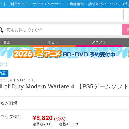
約
|
ご利用ガイド
|
サービス＆サポート
|
店舗情報
|
請求書払いについて（法
音楽
ホビー
アニメガ
ン5）
約品
rosoft(マイクロソフト)
ll of Duty Modern Warfare 4 【PS5ゲームソフ
界なき戦場
フマップ特価
¥8,820
(税込)
消費税¥801
税抜¥8,019