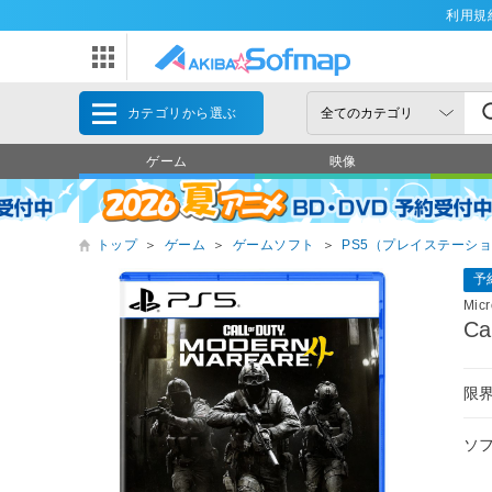
利用規
カテゴリから選ぶ
ゲーム
映像
トップ
＞
ゲーム
＞
ゲームソフト
＞
PS5（プレイステーショ
予
Mic
Ca
限
ソ