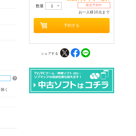
限定予約中
数量
お一人様10点まで
シェアする
を除く