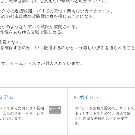
突し、戦争は誰の手にも負えない領域へと広がっていく。
ークでの近接戦闘、パリでの息つく間もないカーチェイス、
のための都市規模の攻防戦に身を投じることになる。
たかのようなリアルな戦闘が展開される。
操作性をあらゆる交戦で楽しめる。
作員となる。
何を確保するのか、いつ撤退するのかという厳しい決断を迫られるこ
です。ゲームディスクが封入されています。
ミアム
ポイント
ントでさらにおトク！長期
ポイントをお店で貯めて、ネットで
、安心のサポートサービス
使う！ネットで貯めて、お店で使
いただけます。
う！ 面倒な手続きも一切不要で
す。