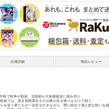
仕様詳細
商品レビュー
R) 4』では、朝鮮半島で戦争が勃発。北朝鮮が大規模侵攻に踏み切り、
る前線では、若き韓国軍兵士の分隊が生き残りをかけて戦う。
自らを追う者たちの一歩先を行きながら、闇に紛れて個人的な戦いを