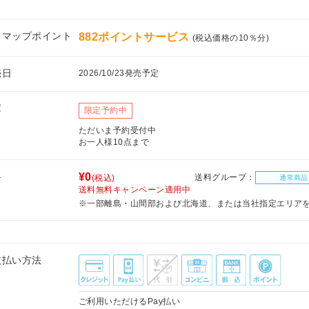
フマップポイント
882ポイントサービス
(税込価格の10％分)
売日
2026/10/23発売予定
庫
限定予約中
ただいま予約受付中
お一人様10点まで
料
¥0
送料グループ：
(税込)
通常商品
送料無料キャンペーン適用中
※一部離島・山間部および北海道、または当社指定エリア
支払い方法
ご利用いただけるPay払い