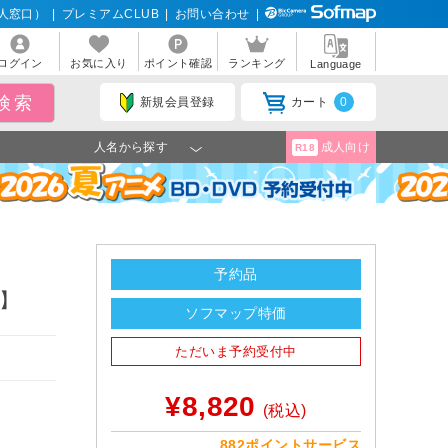
人窓口）
|
プレミアムCLUB
|
お問い合わせ
|
ログイン
お気に入り
ポイント確認
ランキング
Language
新規会員登録
カート
0
人名から探す
成人向け
R18
予約品
ト】
ソフマップ特価
ただいま予約受付中
¥8,820
(税込)
882ポイントサービス