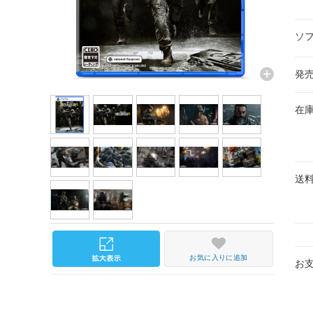
ソ
発
在
送
お気に入りに追加
お