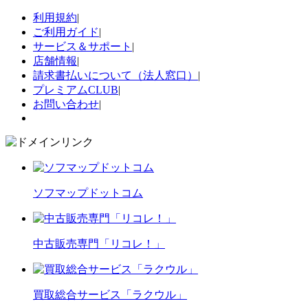
利用規約
|
ご利用ガイド
|
サービス＆サポート
|
店舗情報
|
請求書払いについて（法人窓口）
|
プレミアムCLUB
|
お問い合わせ
|
ソフマップドットコム
中古販売専門「リコレ！」
買取総合サービス「ラクウル」