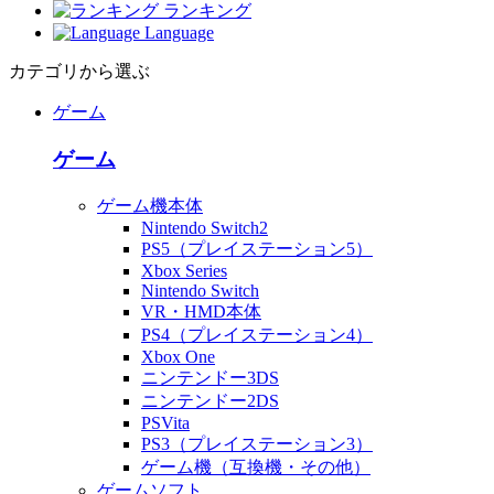
ランキング
Language
カテゴリから選ぶ
ゲーム
ゲーム
ゲーム機本体
Nintendo Switch2
PS5（プレイステーション5）
Xbox Series
Nintendo Switch
VR・HMD本体
PS4（プレイステーション4）
Xbox One
ニンテンドー3DS
ニンテンドー2DS
PSVita
PS3（プレイステーション3）
ゲーム機（互換機・その他）
ゲームソフト