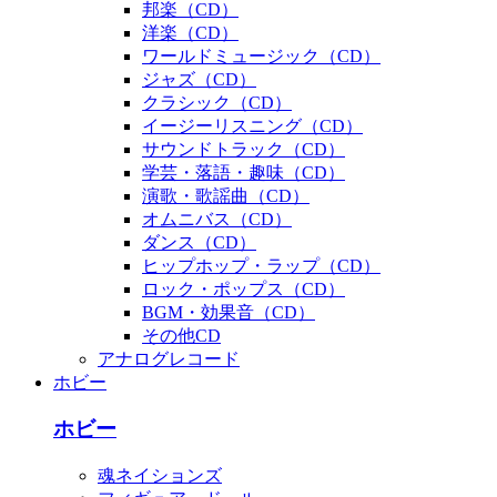
邦楽（CD）
洋楽（CD）
ワールドミュージック（CD）
ジャズ（CD）
クラシック（CD）
イージーリスニング（CD）
サウンドトラック（CD）
学芸・落語・趣味（CD）
演歌・歌謡曲（CD）
オムニバス（CD）
ダンス（CD）
ヒップホップ・ラップ（CD）
ロック・ポップス（CD）
BGM・効果音（CD）
その他CD
アナログレコード
ホビー
ホビー
魂ネイションズ