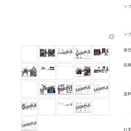
ソ
ソ
発
在
送
お