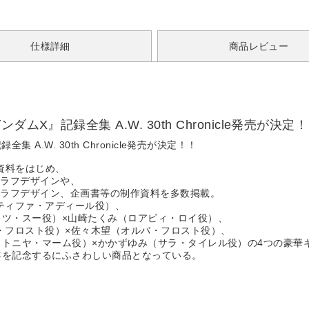
仕様詳細
商品レビュー
X』記録全集 A.W. 30th Chronicle発売が決定
A.W. 30th Chronicle発売が決定！！
資料をはじめ、
のラフデザインや、
のラフデザイン、企画書等の制作資料を多数掲載。
（ティファ・アディール役）、
ッツ・スー役）×山崎たくみ（ロアビィ・ロイ役）、
ア・フロスト役）×佐々木望（オルバ・フロスト役）、
（トニヤ・マーム役）×かかずゆみ（サラ・タイレル役）の4つの豪華
年を記念するにふさわしい商品となっている。