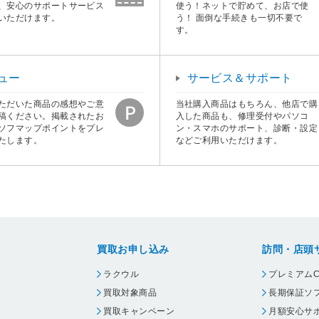
、安心のサポートサービス
使う！ネットで貯めて、お店で使
いただけます。
う！ 面倒な手続きも一切不要で
す。
ュー
サービス＆サポート
ただいた商品の感想やご意
当社購入商品はもちろん、他店で購
稿ください。掲載されたお
入した商品も、修理受付やパソコ
ソフマップポイントをプレ
ン・スマホのサポート、診断・設定
たします。
などご利用いただけます。
買取お申し込み
訪問・店頭
ラクウル
プレミアムC
買取対象商品
長期保証ソ
買取キャンペーン
月額安心サ