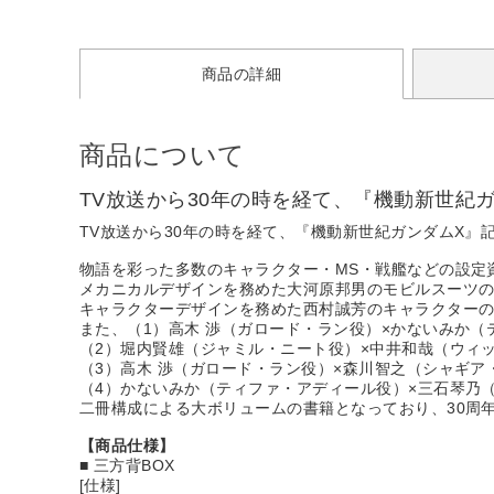
商品の詳細
商品について
TV放送から30年の時を経て、『機動新世紀ガンダム
TV放送から30年の時を経て、『機動新世紀ガンダムX』記録全集 
物語を彩った多数のキャラクター・MS・戦艦などの設定
メカニカルデザインを務めた大河原邦男のモビルスーツ
キャラクターデザインを務めた西村誠芳のキャラクター
また、（1）高木 渉（ガロード・ラン役）×かないみか
（2）堀内賢雄（ジャミル・ニート役）×中井和哉（ウィ
（3）高木 渉（ガロード・ラン役）×森川智之（シャギ
（4）かないみか（ティファ・アディール役）×三石琴乃
二冊構成による大ボリュームの書籍となっており、30周
【商品仕様】
■ 三方背BOX
[仕様]