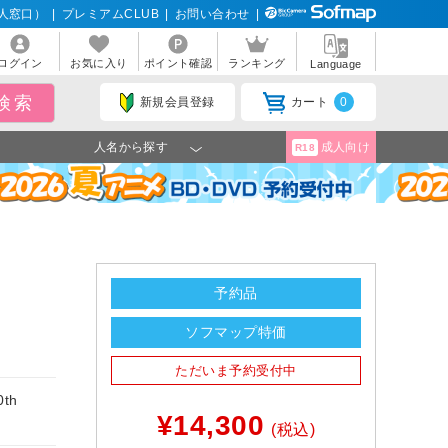
人窓口）
|
プレミアムCLUB
|
お問い合わせ
|
ログイン
お気に入り
ポイント確認
ランキング
Language
新規会員登録
カート
0
人名から探す
成人向け
R18
予約品
ソフマップ特価
ただいま予約受付中
th
¥14,300
(税込)