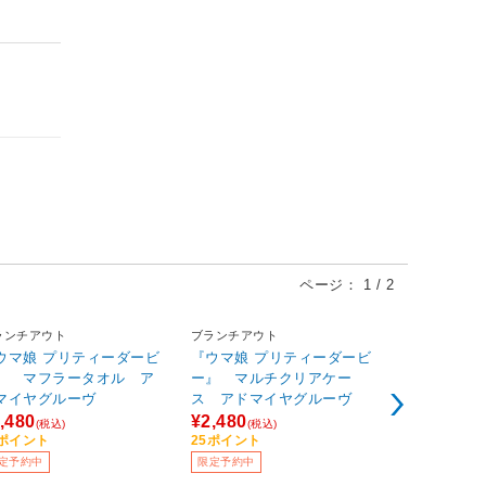
ページ：
1
/
2
ランチアウト
ブランチアウト
ブランチアウ
ウマ娘 プリティーダービ
『ウマ娘 プリティーダービ
『ウマ娘 プ
』 マフラータオル ア
ー』 マルチクリアケー
ー』 Tシ
マイヤグルーヴ
ス アドマイヤグルーヴ
グルーヴ
,480
¥2,480
¥3,480
(税込)
(税込)
(税込
5ポイント
25ポイント
35ポイント
定予約中
限定予約中
限定予約中