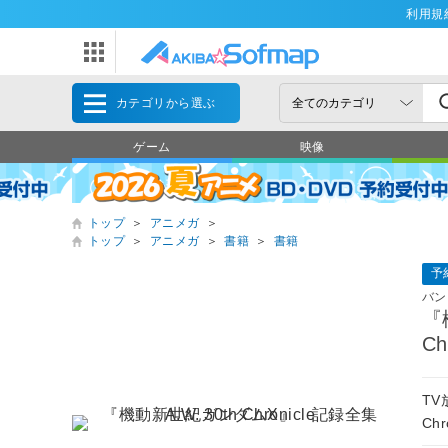
利用規
カテゴリから選ぶ
ゲーム
映像
トップ
＞
アニメガ
＞
トップ
＞
アニメガ
＞
書籍
＞
書籍
予
バン
『
Ch
TV
Ch