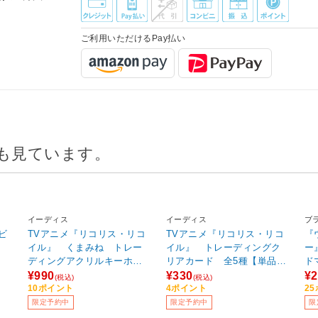
ご利用いただけるPay払い
も見ています。
イーディス
イーディス
ブ
ビ
TVアニメ『リコリス・リコ
TVアニメ『リコリス・リコ
『
イル』 くまみね トレー
イル』 トレーディングク
ー
ディングアクリルキーホル
リアカード 全5種【単品販
ド
ダー 全7種【単品販売】 ◆
売】 ◆TVアニメ『リコリ
¥990
¥330
¥2
(税込)
(税込)
TVアニメ『リコリス・リコ
ス・リコイル』フェア特典
10ポイント
4ポイント
2
イル』フェア特典対象
対象
限定予約中
限定予約中
限