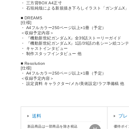
・ 三方背BOX A4正寸
・ 石垣純哉による新規描き下ろしイラスト「ガンダムX」
■ DREAMS
[仕様]
・ A4フルカラー250ページ以上×1冊（予定）
＜収録予定内容＞
・ 『機動新世紀ガンダムX』全39話ストーリーガイド
・ 『機動新世紀ガンダムX』1話/39話の名シーン絵コン
・ キャストインタビュー
・ 制作スタッフインタビュー 他
■ Resolution
[仕様]
・ A4フルカラー250ページ以上×1冊（予定）
＜収録予定内容＞
・ 設定資料 キャラクター/メカ/美術設定/ラフ準備稿 他
送料
プレ
新品商品は一部商品を除き税込
優待ポイ