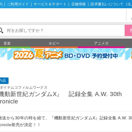
約
|
ご利用ガイド
|
サービス＆サポート
|
店舗情報
|
請求書払いについて（法
音楽
ホビー
アニメガ
約品
ダイナムコフィルムワークス
機動新世紀ガンダムX』 記録全集 A.W. 30th
ronicle
放送から30年の時を経て、『機動新世紀ガンダムX』記録全集 A.W. 30
ronicle発売が決定！！