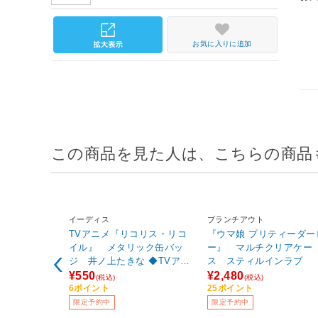
お気に入りに追加
この商品を見た人は、こちらの商品
イーディス
ブランチアウト
TVアニメ『リコリス・リコ
『ウマ娘 プリティーダー
イル』 メタリック缶バッ
ー』 マルチクリアケー
ジ 井ノ上たきな ◆TVアニ
ス スティルインラブ
メ『リコリス・リコイル』
¥550
¥2,480
(税込)
(税込)
フェア特典対象
6ポイント
25ポイント
限定予約中
限定予約中