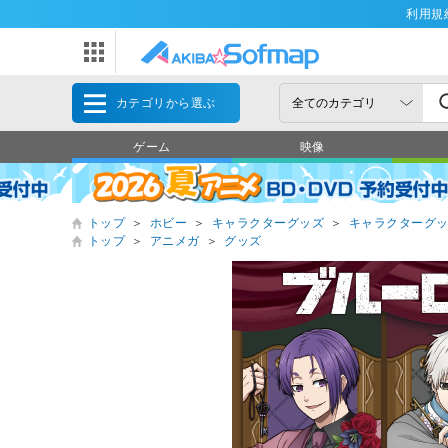
利用規
カテゴリから選ぶ
ゲーム
映像
トップ
＞
ホビー
＞
キャラクターグッズ
＞
キャラクターグ
トップ
＞
アニメガ
＞
グッズ