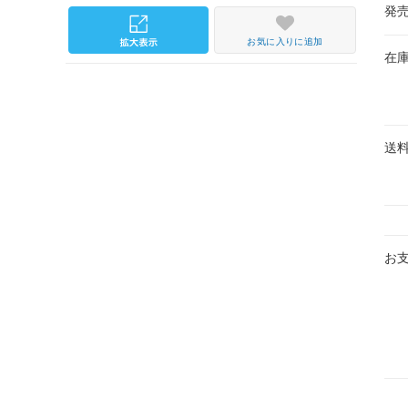
発
お気に入りに追加
在
送
お