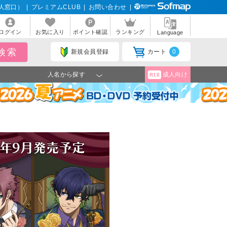
人窓口）
|
プレミアムCLUB
|
お問い合わせ
|
ログイン
お気に入り
ポイント確認
ランキング
Language
新規会員登録
カート
0
人名から探す
成人向け
R18