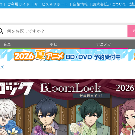
約
|
ご利用ガイド
|
サービス＆サポート
|
店舗情報
|
請求書払いについて（法
音楽
ホビー
アニメガ
ッズ