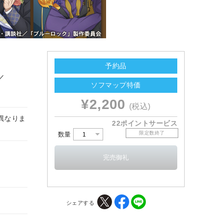
予約品
／
ソフマップ特価
¥2,200
(税込)
は異なりま
22ポイントサービス
限定数終了
数量
シェアする