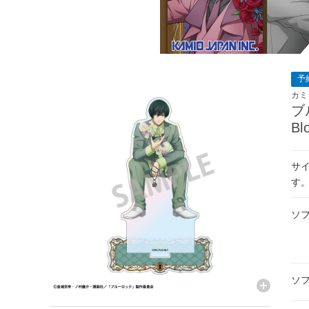
予
カミ
ブ
Bl
サイ
す
ソ
ソ