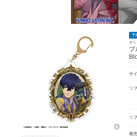
予
カミ
ブ
Bl
サイ
ソ
ソ
発