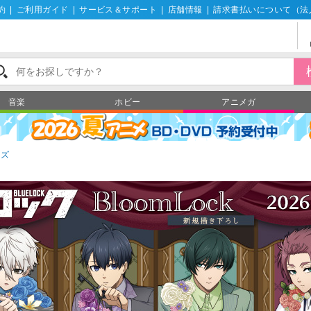
約
|
ご利用ガイド
|
サービス＆サポート
|
店舗情報
|
請求書払いについて（法
音楽
ホビー
アニメガ
ッズ