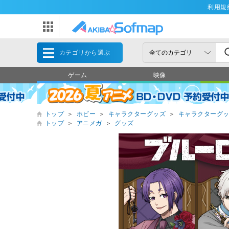
利用規
カテゴリから選ぶ
ゲーム
映像
トップ
＞
ホビー
＞
キャラクターグッズ
＞
キャラクターグ
トップ
＞
アニメガ
＞
グッズ