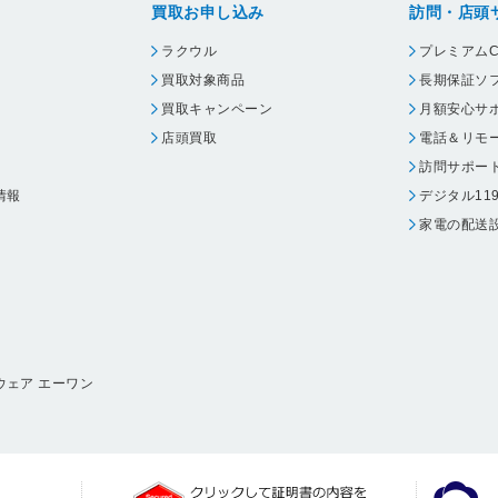
買取お申し込み
訪問・店頭
ラクウル
プレミアムC
買取対象商品
長期保証ソ
買取キャンペーン
月額安心サ
店頭買取
電話＆リモ
訪問サポー
情報
デジタル11
家電の配送
ウェア エーワン