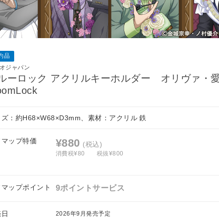
約品
オジャパン
ルーロック アクリルキーホルダー オリヴァ・
oomLock
ズ：約H68×W68×D3mm、素材：アクリル 鉄
フマップ特価
¥880
(税込)
消費税¥80
税抜¥800
フマップポイント
9ポイントサービス
売日
2026年9月発売予定