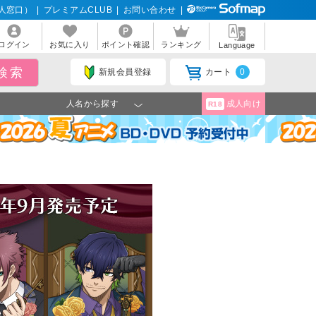
人窓口）
|
プレミアムCLUB
|
お問い合わせ
|
ログイン
お気に入り
ポイント確認
ランキング
Language
新規会員登録
カート
0
人名から探す
成人向け
R18