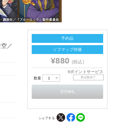
予約品
愛空／
ソフマップ特価
¥880
(税込)
9ポイントサービス
限定数終了
数量
シェアする