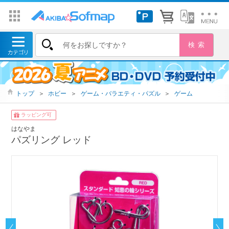
トップ
＞
ホビー
＞
ゲーム・バラエティ・パズル
＞
ゲーム
ラッピング可
はなやま
パズリング レッド