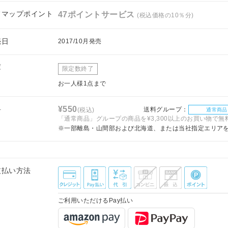
フマップポイント
47ポイントサービス
(税込価格の10％分)
売日
2017/10月発売
庫
限定数終了
お一人様1点まで
料
¥550
送料グループ：
(税込)
通常商品
「通常商品」グループの商品を¥3,300以上のお買い物で無
※一部離島・山間部および北海道、または当社指定エリア
支払い方法
ご利用いただけるPay払い