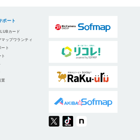
サポート
LUBカード
フマップワランティ
ポート
ート
ト
9
設置