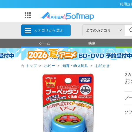
利用規
カテゴリから選ぶ
ゲーム
映像
トップ
＞
ホビー
＞
知育・幼児玩具
＞
お絵かき
タカ
お
プ
ソ