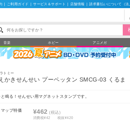
約
|
ご利用ガイド
|
サービス＆サポート
|
店舗情報
|
請求書払いについて（法
音楽
ホビー
アニメガ
ラトミー
えかきせんせい プーペッタン SMCG-03 くるま
ーと鳴る！せんせい用マグネットスタンプです。
フマップ特価
¥462
(税込)
消費税¥42
税抜¥420