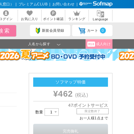
人窓口）
|
プレミアムCLUB
|
お問い合わせ
|
ログイン
お気に入り
ポイント確認
ランキング
Language
新規会員登録
カート
0
人名から探す
成人向け
R18
ソフマップ特価
¥462
(税込)
47ポイントサービス
限定数終了
数量
お一人様1点まで