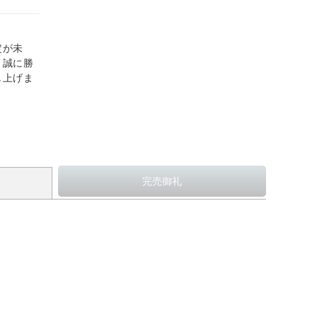
定が未
、誠に勝
し上げま