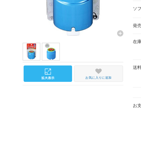
ソ
発
在
送
お気に入りに追加
お