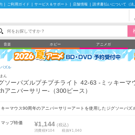
約
|
ご利用ガイド
|
サービス＆サポート
|
店舗情報
|
請求書払いについて（法
音楽
ホビー
アニメガ
ーパズル
まん
グソーパズルプチプチライト 42-63 -ミッキーマ
0thアニバーサリー-（300ピース）
ッキーマウス90周年のアニバーサリーアートを使用したジグソーパズ
フマップ特価
¥1,144
(税込)
消費税¥104
税抜¥1,040