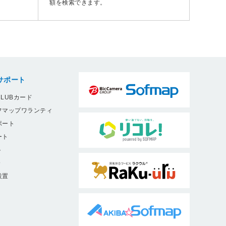
額を検索できます。
サポート
LUBカード
フマップワランティ
ポート
ート
ト
9
設置