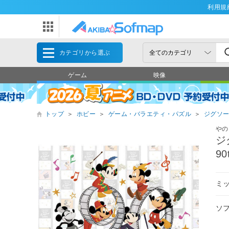
利用規
カテゴリから選ぶ
ゲーム
映像
トップ
＞
ホビー
＞
ゲーム・バラエティ・パズル
＞
ジグソ
やの
ジ
9
ミ
ソ