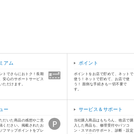
ミアム
ポイント
ントでさらにおトク！長期
ポイントをお店で貯めて、ネットで
、安心のサポートサービス
使う！ネットで貯めて、お店で使
いただけます。
う！ 面倒な手続きも一切不要で
す。
ュー
サービス＆サポート
ただいた商品の感想やご意
当社購入商品はもちろん、他店で購
稿ください。掲載されたお
入した商品も、修理受付やパソコ
ソフマップポイントをプレ
ン・スマホのサポート、診断・設定