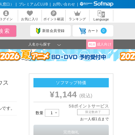
人窓口）
|
プレミアムCLUB
|
お問い合わせ
|
ログイン
お気に入り
ポイント確認
ランキング
Language
新規会員登録
カート
0
人名から探す
成人向け
R18
ウス
ソフマップ特価
¥1,144
(税込)
58ポイントサービス
ルです。
限定数終了
数量
お一人様1点まで