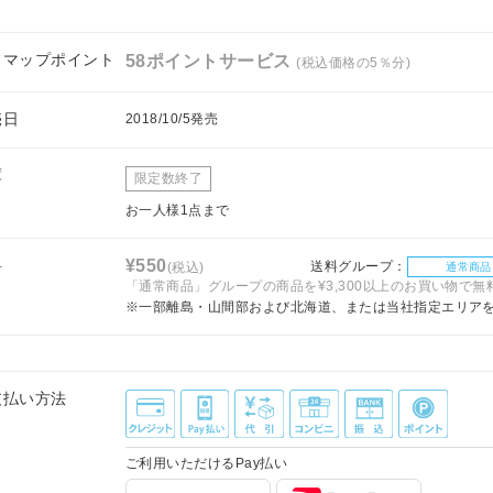
フマップポイント
58ポイントサービス
(税込価格の5％分)
売日
2018/10/5発売
庫
限定数終了
お一人様1点まで
料
¥550
送料グループ：
(税込)
通常商品
「通常商品」グループの商品を¥3,300以上のお買い物で無
※一部離島・山間部および北海道、または当社指定エリア
支払い方法
ご利用いただけるPay払い