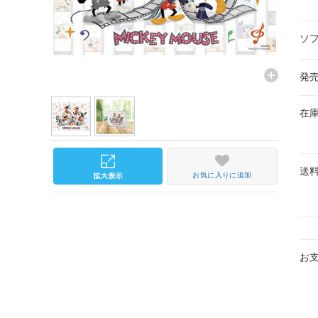
ソ
発
在
送
お気に入りに追加
お