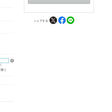
シェアする
料
を除く