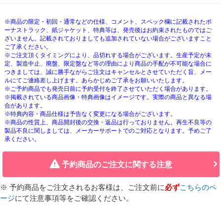
※商品の限定・初回・通常などの仕様、コメント、スペック欄に記載されたボ
ーナストラック、紙ジャケット、特典等は、発売後はお約束されたものではご
ざいません。記載されておりましても追加されていない場合がございますこと
ご了承ください。
※ご注文頂くタイミングにより、品切れする場合がございます。生産予定が未
定、製造中止、廃盤、限定盤など等の理由により商品の手配が不可能な場合に
つきましては、誠に勝手ながらご注文はキャンセルとさせていただく旨、メー
ルにてご連絡差し上げます。あらかじめご了承をお願いいたします。
※ご予約商品でも発売日前に予約受付を終了させていただく場合があります。
※掲載されている商品画像・特典画像はイメージです。実際の商品と異なる場
合があります。
※特典内容・商品仕様は予告なく変更になる場合がございます。
※商品の性質上、商品開封後の交換・返品は行っておりません。再生不良等の
製品不良に関しましては、メーカーサポートでのご対応となります。予めご了
承ください。
予約商品のご注文に関する注意
※ 予約商品をご注文されるお客様は、ご注文前に
必ず
こちらのペ
ージ
にて注意事項等をご確認ください。